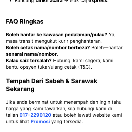
Rancang
tarikh acara
→ elak caj
express
.
FAQ Ringkas
Boleh hantar ke kawasan pedalaman/pulau?
Ya,
masa transit mengukut kurir penghantaran.
Boleh cetak nama/nombor berbeza?
Boleh—hantar
senarai nama/nombor
.
Kalau saiz tersalah?
Hubungi kami segera; kami
bantu opsyen tukar/ulang cetak (T&C).
Tempah Dari Sabah & Sarawak
Sekarang
Jika anda berminat untuk menempah dan ingin tahu
harga yang kami tawarkan, sila hubungi kami di
talian
017-2290120
atau boleh lawati website kami
untuk lihat
Promosi
yang tersedia.