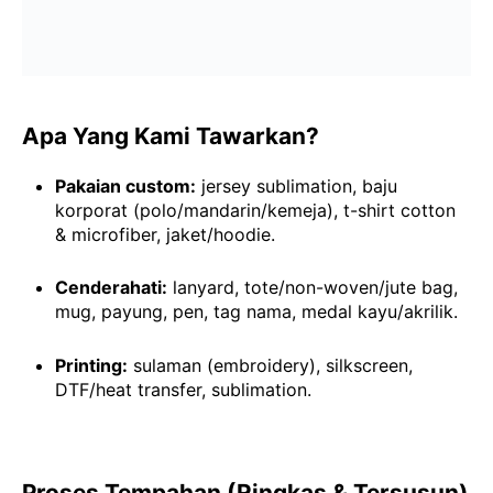
Apa Yang Kami Tawarkan?
Pakaian custom:
jersey sublimation, baju
korporat (polo/mandarin/kemeja), t-shirt cotton
& microfiber, jaket/hoodie.
Cenderahati:
lanyard, tote/non-woven/jute bag,
mug, payung, pen, tag nama, medal kayu/akrilik.
Printing:
sulaman (embroidery), silkscreen,
DTF/heat transfer, sublimation.
Proses Tempahan (Ringkas & Tersusun)