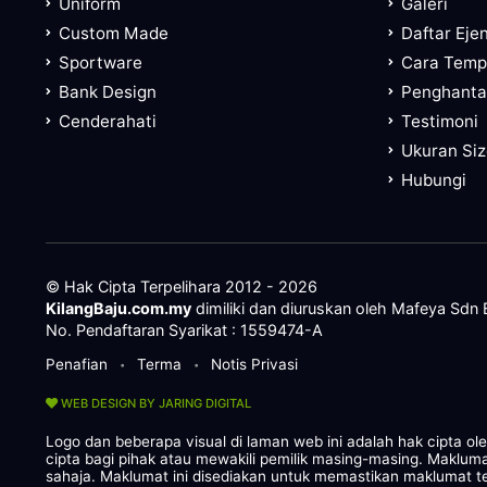
Uniform
Galeri
Custom Made
Daftar Eje
Sportware
Cara Tem
Bank Design
Penghanta
Cenderahati
Testimoni
Ukuran Si
Hubungi
© Hak Cipta Terpelihara 2012 - 2026
KilangBaju.com.my
dimiliki dan diuruskan oleh Mafeya Sdn
No. Pendaftaran Syarikat : 1559474-A
Penafian
Terma
Notis Privasi
•
•
WEB DESIGN BY JARING DIGITAL
Logo dan beberapa visual di laman web ini adalah hak cipta o
cipta bagi pihak atau mewakili pemilik masing-masing. Maklum
sahaja. Maklumat ini disediakan untuk memastikan maklumat te