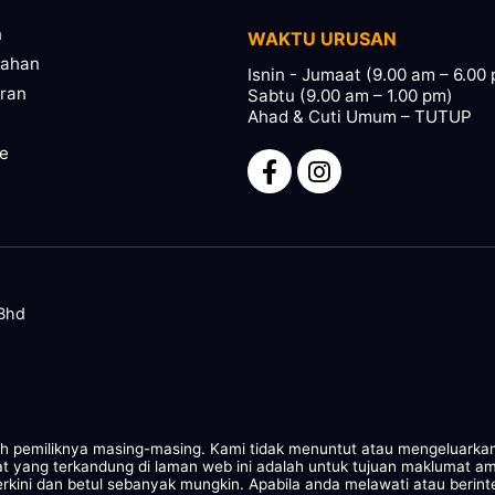
n
WAKTU URUSAN
pahan
Isnin - Jumaat (9.00 am – 6.00
ran
Sabtu (9.00 am – 1.00 pm)
Ahad & Cuti Umum – TUTUP
ze
 Bhd
leh pemiliknya masing-masing. Kami tidak menuntut atau mengeluarka
at yang terkandung di laman web ini adalah untuk tujuan maklumat a
rkini dan betul sebanyak mungkin. Apabila anda melawati atau berint