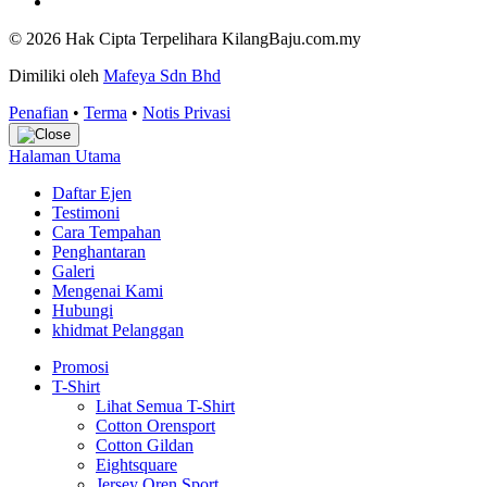
© 2026 Hak Cipta Terpelihara KilangBaju.com.my
Dimiliki oleh
Mafeya Sdn Bhd
Penafian
•
Terma
•
Notis Privasi
Halaman Utama
Daftar Ejen
Testimoni
Cara Tempahan
Penghantaran
Galeri
Mengenai Kami
Hubungi
khidmat Pelanggan
Promosi
T-Shirt
Lihat Semua T-Shirt
Cotton Orensport
Cotton Gildan
Eightsquare
Jersey Oren Sport