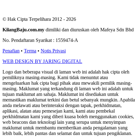
Total views : 686009
Who's Online : 2
© Hak Cipta Terpelihara 2012 - 2026
KilangBaju.com.my
dimiliki dan diuruskan oleh Mafeya Sdn Bhd
No. Pendaftaran Syarikat : 1559474-A
Penafian
•
Terma
•
Notis Privasi
WEB DESIGN BY JARING DIGITAL
Logo dan beberapa visual di laman web ini adalah hak cipta oleh
pemiliknya masing-masing. Kami tidak menuntut atau
mengeluarkan hak cipta bagi pihak atau mewakili pemilik masing-
masing. Maklumat yang terkandung di laman web ini adalah untuk
tujuan maklumat am sahaja. Maklumat ini disediakan untuk
memastikan maklumat terkini dan betul sebanyak mungkin. Apabila
anda melawati atau berinteraksi dengan tapak, perkhidmatan,
aplikasi, alatan atau pemesejan kami, kami atau pembekal
perkhidmatan kami yang diberi kuasa boleh menggunakan cookies,
web beacons dan teknologi lain yang serupa untuk menyimpan
maklumat untuk membantu memberikan anda pengalaman yang
lebih baik, lebih pantas dan selamat dan untuk tujuan pengiklanan.