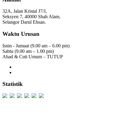
32A, Jalan Kristal J7/J,
Seksyen 7, 40000 Shah Alam,
Selangor Darul Ehsan.
Waktu Urusan
Isnin - Jumaat (9.00 am – 6.00 pm)
Sabtu (9.00 am – 1.00 pm)
Ahad & Cuti Umum – TUTUP
Statistik
Users Today : 119
Users Yesterday : 529
This Month : 2297
This Year : 99011
Total Users : 300236
Views Today : 298