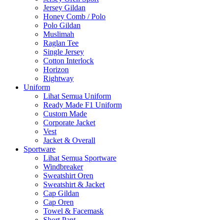
Jersey Gildan
Honey Comb / Polo
Polo Gildan
Muslimah
Raglan Tee
Single Jersey
Cotton Interlock
Horizon
Rightway
Uniform
Lihat Semua Uniform
Ready Made F1 Uniform
Custom Made
Corporate Jacket
Vest
Jacket & Overall
Sportware
Lihat Semua Sportware
Windbreaker
Sweatshirt Oren
Sweatshirt & Jacket
Cap Gildan
Cap Oren
Towel & Facemask
Short Pant