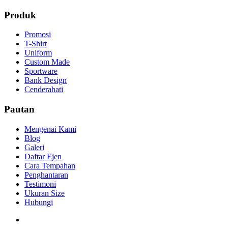
Produk
Promosi
T-Shirt
Uniform
Custom Made
Sportware
Bank Design
Cenderahati
Pautan
Mengenai Kami
Blog
Galeri
Daftar Ejen
Cara Tempahan
Penghantaran
Testimoni
Ukuran Size
Hubungi