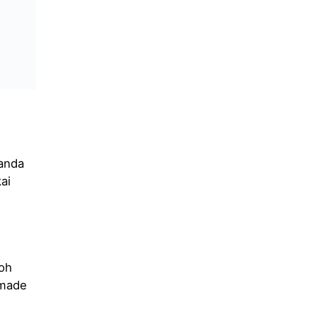
 anda
ai
toh
 made