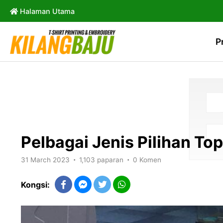
Halaman Utama
P
Pelbagai Jenis Pilihan To
31 March 2023
1,103 paparan
0 Komen
•
•
Kongsi: