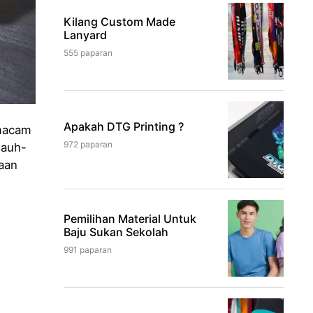
Kilang Custom Made
Lanyard
555 paparan
Apakah DTG Printing ?
 macam
972 paparan
jauh-
kaan
Pemilihan Material Untuk
Baju Sukan Sekolah
991 paparan