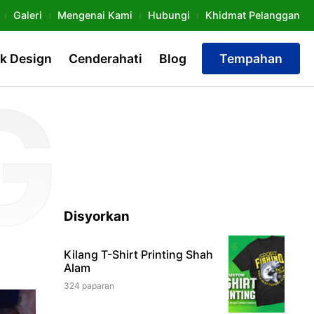
Galeri
Mengenai Kami
Hubungi
Khidmat Pelanggan
k Design
Cenderahati
Blog
Tempahan
Disyorkan
Kilang T-Shirt Printing Shah
Alam
324 paparan