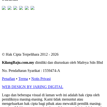
Users Today : 439
Users Yesterday : 498
This Month : 2088
This Year : 98802
Total Users : 300027
Views Today : 858
Total views : 685471
Who's Online : 9
© Hak Cipta Terpelihara 2012 - 2026
KilangBaju.com.my
dimiliki dan diuruskan oleh Mafeya Sdn Bhd
No. Pendaftaran Syarikat : 1559474-A
Penafian
•
Terma
•
Notis Privasi
WEB DESIGN BY JARING DIGITAL
Logo dan beberapa visual di laman web ini adalah hak cipta oleh
pemiliknya masing-masing. Kami tidak menuntut atau
mengeluarkan hak cipta bagi pihak atau mewakili pemilik masing-