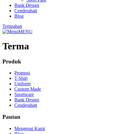
Bank Design
Cenderahati
Blog
Tempahan
MENU
Terma
Produk
Promosi
T-Shirt
Uniform
Custom Made
Sportware
Bank Design
Cenderahati
Pautan
Mengenai Kami
Blog