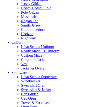
Jersey Gildan
Honey Comb / Polo
Polo Gildan
Muslimah
Raglan Tee
Single Jersey
Cotton Interlock
Horizon
Rightway
Uniform
Lihat Semua Uniform
Ready Made F1 Uniform
Custom Made
Corporate Jacket
Vest
Jacket & Overall
Sportware
Lihat Semua Sportware
Windbreaker
Sweatshirt Oren
Sweatshirt & Jacket
Cap Gildan
Cap Oren
Towel & Facemask
Short Pant