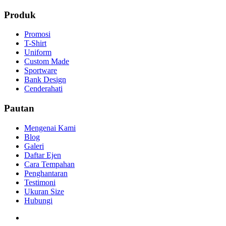
Produk
Promosi
T-Shirt
Uniform
Custom Made
Sportware
Bank Design
Cenderahati
Pautan
Mengenai Kami
Blog
Galeri
Daftar Ejen
Cara Tempahan
Penghantaran
Testimoni
Ukuran Size
Hubungi