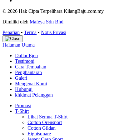
© 2026 Hak Cipta Terpelihara KilangBaju.com.my
Dimiliki oleh
Mafeya Sdn Bhd
Penafian
•
Terma
•
Notis Privasi
Halaman Utama
Daftar Ejen
Testimoni
Cara Tempahan
Penghantaran
Galeri
Mengenai Kami
Hubungi
khidmat Pelanggan
Promosi
T-Shirt
Lihat Semua T-Shirt
Cotton Orensport
Cotton Gildan
Eightsquare
Jersey Oren Sport