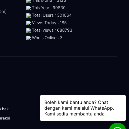
This Month : 3125
This Year : 99839
 pm)
Total Users : 301064
Views Today : 185
Total views : 688793
Who's Online : 3
Boleh kami bantu anda? Chat
dengan kami melalui WhatsApp.
n hak
Kami sedia membantu anda.
m
eraksi
a