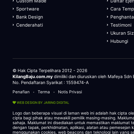
Custom Made
Daftar Eje
Sportware
Cara Tem
Bank Design
Penghanta
Cenderahati
Testimoni
Ukuran Si
Hubungi
© Hak Cipta Terpelihara 2012 - 2026
KilangBaju.com.my
dimiliki dan diuruskan oleh Mafeya Sdn
No. Pendaftaran Syarikat : 1559474-A
Penafian
Terma
Notis Privasi
•
•
WEB DESIGN BY JARING DIGITAL
Logo dan beberapa visual di laman web ini adalah hak cipta o
cipta bagi pihak atau mewakili pemilik masing-masing. Maklum
sahaja. Maklumat ini disediakan untuk memastikan maklumat te
dengan tapak, perkhidmatan, aplikasi, alatan atau pemesejan 
menggunakan cookies, web beacons dan teknologi lain yang