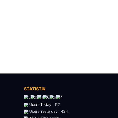
STATISTIK
Users Today : 112
Users Yesterday : 424