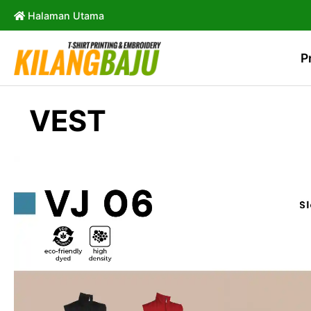
Halaman Utama
P
VEST