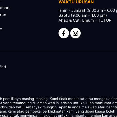
n
WAKTU URUSAN
pahan
Isnin - Jumaat (9.00 am – 6.00
ran
Sabtu (9.00 am – 1.00 pm)
Ahad & Cuti Umum – TUTUP
ze
 Bhd
leh pemiliknya masing-masing. Kami tidak menuntut atau mengeluarka
at yang terkandung di laman web ini adalah untuk tujuan maklumat a
rkini dan betul sebanyak mungkin. Apabila anda melawati atau berint
kami, kami atau pembekal perkhidmatan kami yang diberi kuasa boleh
 serupa untuk menyimpan maklumat untuk membantu memberikan and