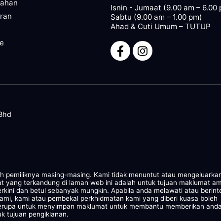
pahan
Isnin - Jumaat (9.00 am – 6.00
ran
Sabtu (9.00 am – 1.00 pm)
Ahad & Cuti Umum – TUTUP
ze
 Bhd
leh pemiliknya masing-masing. Kami tidak menuntut atau mengeluarka
at yang terkandung di laman web ini adalah untuk tujuan maklumat a
rkini dan betul sebanyak mungkin. Apabila anda melawati atau berint
kami, kami atau pembekal perkhidmatan kami yang diberi kuasa boleh
 serupa untuk menyimpan maklumat untuk membantu memberikan and
k tujuan pengiklanan.