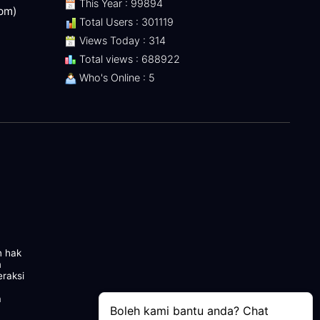
This Year : 99894
 pm)
Total Users : 301119
Views Today : 314
Total views : 688922
Who's Online : 5
n hak
m
eraksi
a
Boleh kami bantu anda? Chat