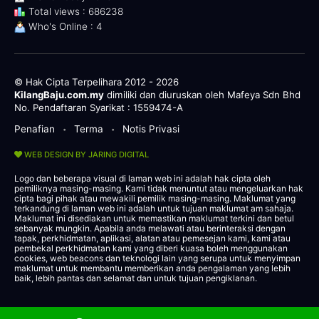
Total views : 686238
Who's Online : 4
© Hak Cipta Terpelihara 2012 - 2026
KilangBaju.com.my
dimiliki dan diuruskan oleh Mafeya Sdn Bhd
No. Pendaftaran Syarikat : 1559474-A
Penafian
Terma
Notis Privasi
•
•
WEB DESIGN BY JARING DIGITAL
Logo dan beberapa visual di laman web ini adalah hak cipta oleh
pemiliknya masing-masing. Kami tidak menuntut atau mengeluarkan hak
cipta bagi pihak atau mewakili pemilik masing-masing. Maklumat yang
terkandung di laman web ini adalah untuk tujuan maklumat am sahaja.
Maklumat ini disediakan untuk memastikan maklumat terkini dan betul
sebanyak mungkin. Apabila anda melawati atau berinteraksi dengan
tapak, perkhidmatan, aplikasi, alatan atau pemesejan kami, kami atau
pembekal perkhidmatan kami yang diberi kuasa boleh menggunakan
cookies, web beacons dan teknologi lain yang serupa untuk menyimpan
maklumat untuk membantu memberikan anda pengalaman yang lebih
baik, lebih pantas dan selamat dan untuk tujuan pengiklanan.