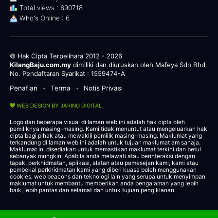
Total views : 690718
Who's Online : 6
© Hak Cipta Terpelihara 2012 - 2026
KilangBaju.com.my
dimiliki dan diuruskan oleh Mafeya Sdn Bhd
No. Pendaftaran Syarikat : 1559474-A
Penafian
Terma
Notis Privasi
•
•
WEB DESIGN BY JARING DIGITAL
Logo dan beberapa visual di laman web ini adalah hak cipta oleh
pemiliknya masing-masing. Kami tidak menuntut atau mengeluarkan hak
cipta bagi pihak atau mewakili pemilik masing-masing. Maklumat yang
terkandung di laman web ini adalah untuk tujuan maklumat am sahaja.
Maklumat ini disediakan untuk memastikan maklumat terkini dan betul
sebanyak mungkin. Apabila anda melawati atau berinteraksi dengan
tapak, perkhidmatan, aplikasi, alatan atau pemesejan kami, kami atau
pembekal perkhidmatan kami yang diberi kuasa boleh menggunakan
cookies, web beacons dan teknologi lain yang serupa untuk menyimpan
maklumat untuk membantu memberikan anda pengalaman yang lebih
baik, lebih pantas dan selamat dan untuk tujuan pengiklanan.