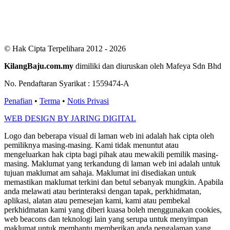
Total Users : 301113
Views Today : 295
Total views : 688903
Who's Online : 7
© Hak Cipta Terpelihara 2012 - 2026
KilangBaju.com.my
dimiliki dan diuruskan oleh Mafeya Sdn Bhd
No. Pendaftaran Syarikat : 1559474-A
Penafian
•
Terma
•
Notis Privasi
WEB DESIGN BY JARING DIGITAL
Logo dan beberapa visual di laman web ini adalah hak cipta oleh
pemiliknya masing-masing. Kami tidak menuntut atau
mengeluarkan hak cipta bagi pihak atau mewakili pemilik masing-
masing. Maklumat yang terkandung di laman web ini adalah untuk
tujuan maklumat am sahaja. Maklumat ini disediakan untuk
memastikan maklumat terkini dan betul sebanyak mungkin. Apabila
anda melawati atau berinteraksi dengan tapak, perkhidmatan,
aplikasi, alatan atau pemesejan kami, kami atau pembekal
perkhidmatan kami yang diberi kuasa boleh menggunakan cookies,
web beacons dan teknologi lain yang serupa untuk menyimpan
maklumat untuk membantu memberikan anda pengalaman yang