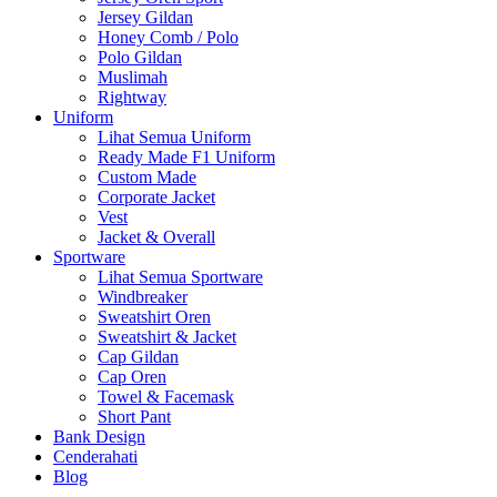
Jersey Gildan
Honey Comb / Polo
Polo Gildan
Muslimah
Rightway
Uniform
Lihat Semua Uniform
Ready Made F1 Uniform
Custom Made
Corporate Jacket
Vest
Jacket & Overall
Sportware
Lihat Semua Sportware
Windbreaker
Sweatshirt Oren
Sweatshirt & Jacket
Cap Gildan
Cap Oren
Towel & Facemask
Short Pant
Bank Design
Cenderahati
Blog