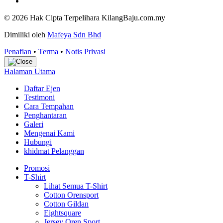
© 2026 Hak Cipta Terpelihara KilangBaju.com.my
Dimiliki oleh
Mafeya Sdn Bhd
Penafian
•
Terma
•
Notis Privasi
Halaman Utama
Daftar Ejen
Testimoni
Cara Tempahan
Penghantaran
Galeri
Mengenai Kami
Hubungi
khidmat Pelanggan
Promosi
T-Shirt
Lihat Semua T-Shirt
Cotton Orensport
Cotton Gildan
Eightsquare
Jersey Oren Sport