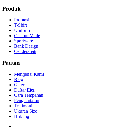
Produk
Promosi
T-Shirt
Uniform
Custom Made
Sportware
Bank Design
Cenderahati
Pautan
Mengenai Kami
Blog
Galeri
Daftar Ejen
Cara Tempahan
Penghantaran
Testimoni
Ukuran Size
Hubungi