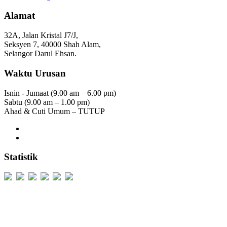
Alamat
32A, Jalan Kristal J7/J,
Seksyen 7, 40000 Shah Alam,
Selangor Darul Ehsan.
Waktu Urusan
Isnin - Jumaat (9.00 am – 6.00 pm)
Sabtu (9.00 am – 1.00 pm)
Ahad & Cuti Umum – TUTUP
Statistik
Users Today : 161
Users Yesterday : 424
This Month : 3174
This Year : 99888