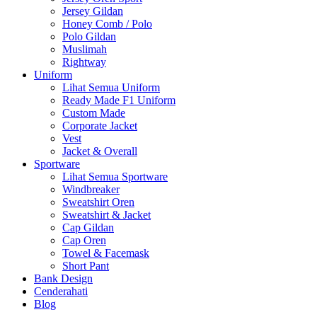
Jersey Gildan
Honey Comb / Polo
Polo Gildan
Muslimah
Rightway
Uniform
Lihat Semua Uniform
Ready Made F1 Uniform
Custom Made
Corporate Jacket
Vest
Jacket & Overall
Sportware
Lihat Semua Sportware
Windbreaker
Sweatshirt Oren
Sweatshirt & Jacket
Cap Gildan
Cap Oren
Towel & Facemask
Short Pant
Bank Design
Cenderahati
Blog