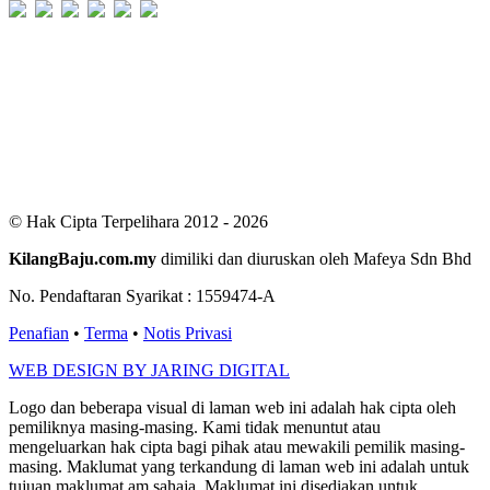
Users Today : 103
Users Yesterday : 424
This Month : 3116
This Year : 99830
Total Users : 301056
Views Today : 174
Total views : 688782
Who's Online : 6
© Hak Cipta Terpelihara 2012 - 2026
KilangBaju.com.my
dimiliki dan diuruskan oleh Mafeya Sdn Bhd
No. Pendaftaran Syarikat : 1559474-A
Penafian
•
Terma
•
Notis Privasi
WEB DESIGN BY JARING DIGITAL
Logo dan beberapa visual di laman web ini adalah hak cipta oleh
pemiliknya masing-masing. Kami tidak menuntut atau
mengeluarkan hak cipta bagi pihak atau mewakili pemilik masing-
masing. Maklumat yang terkandung di laman web ini adalah untuk
tujuan maklumat am sahaja. Maklumat ini disediakan untuk