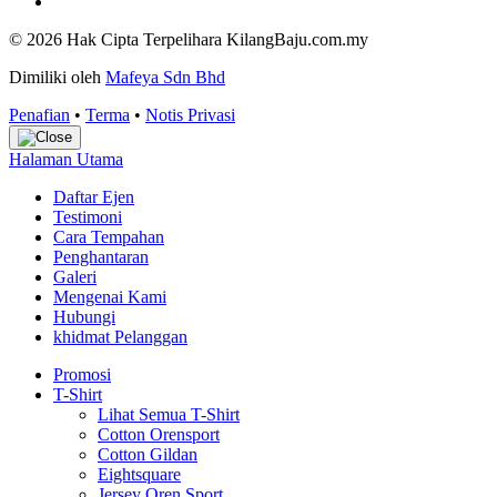
© 2026 Hak Cipta Terpelihara KilangBaju.com.my
Dimiliki oleh
Mafeya Sdn Bhd
Penafian
•
Terma
•
Notis Privasi
Halaman Utama
Daftar Ejen
Testimoni
Cara Tempahan
Penghantaran
Galeri
Mengenai Kami
Hubungi
khidmat Pelanggan
Promosi
T-Shirt
Lihat Semua T-Shirt
Cotton Orensport
Cotton Gildan
Eightsquare
Jersey Oren Sport