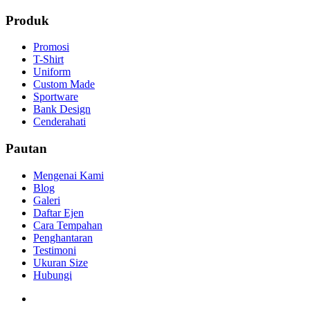
Produk
Promosi
T-Shirt
Uniform
Custom Made
Sportware
Bank Design
Cenderahati
Pautan
Mengenai Kami
Blog
Galeri
Daftar Ejen
Cara Tempahan
Penghantaran
Testimoni
Ukuran Size
Hubungi