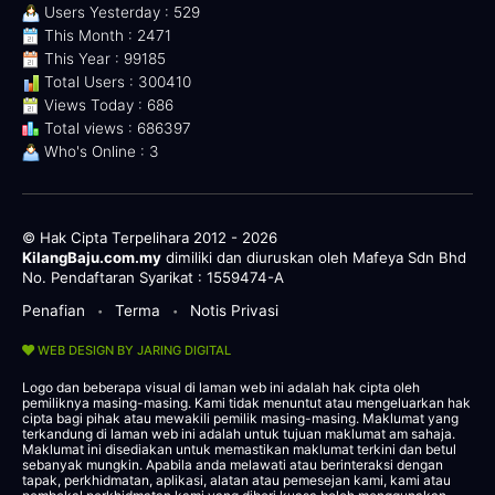
Users Yesterday : 529
This Month : 2471
This Year : 99185
Total Users : 300410
Views Today : 686
Total views : 686397
Who's Online : 3
© Hak Cipta Terpelihara 2012 - 2026
KilangBaju.com.my
dimiliki dan diuruskan oleh Mafeya Sdn Bhd
No. Pendaftaran Syarikat : 1559474-A
Penafian
Terma
Notis Privasi
•
•
WEB DESIGN BY JARING DIGITAL
Logo dan beberapa visual di laman web ini adalah hak cipta oleh
pemiliknya masing-masing. Kami tidak menuntut atau mengeluarkan hak
cipta bagi pihak atau mewakili pemilik masing-masing. Maklumat yang
terkandung di laman web ini adalah untuk tujuan maklumat am sahaja.
Maklumat ini disediakan untuk memastikan maklumat terkini dan betul
sebanyak mungkin. Apabila anda melawati atau berinteraksi dengan
tapak, perkhidmatan, aplikasi, alatan atau pemesejan kami, kami atau