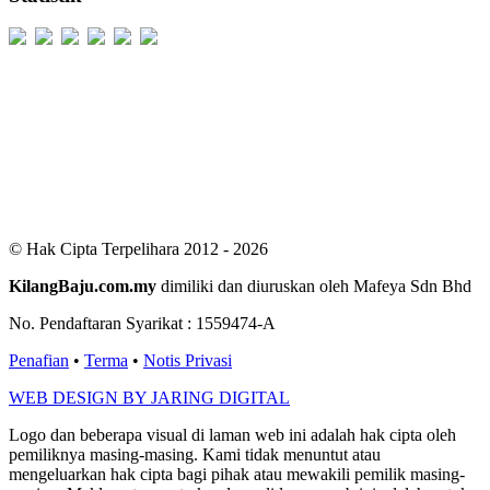
Users Today : 71
Users Yesterday : 411
This Month : 2660
This Year : 99374
Total Users : 300599
Views Today : 141
Total views : 686870
Who's Online : 5
© Hak Cipta Terpelihara 2012 - 2026
KilangBaju.com.my
dimiliki dan diuruskan oleh Mafeya Sdn Bhd
No. Pendaftaran Syarikat : 1559474-A
Penafian
•
Terma
•
Notis Privasi
WEB DESIGN BY JARING DIGITAL
Logo dan beberapa visual di laman web ini adalah hak cipta oleh
pemiliknya masing-masing. Kami tidak menuntut atau
mengeluarkan hak cipta bagi pihak atau mewakili pemilik masing-