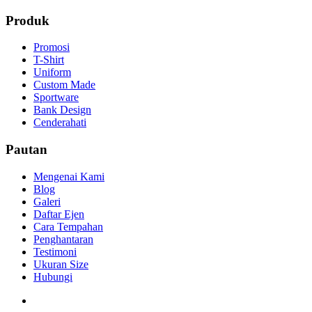
Produk
Promosi
T-Shirt
Uniform
Custom Made
Sportware
Bank Design
Cenderahati
Pautan
Mengenai Kami
Blog
Galeri
Daftar Ejen
Cara Tempahan
Penghantaran
Testimoni
Ukuran Size
Hubungi