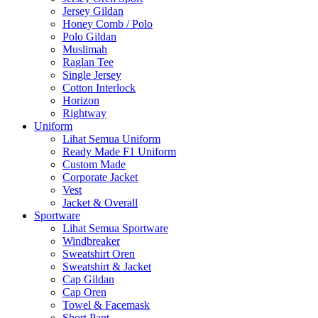
Jersey Gildan
Honey Comb / Polo
Polo Gildan
Muslimah
Raglan Tee
Single Jersey
Cotton Interlock
Horizon
Rightway
Uniform
Lihat Semua Uniform
Ready Made F1 Uniform
Custom Made
Corporate Jacket
Vest
Jacket & Overall
Sportware
Lihat Semua Sportware
Windbreaker
Sweatshirt Oren
Sweatshirt & Jacket
Cap Gildan
Cap Oren
Towel & Facemask
Short Pant