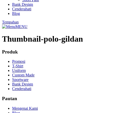
Bank Design
Cenderahati
Blog
Tempahan
MENU
Thumbnail-polo-gildan
Produk
Promosi
T-Shirt
Uniform
Custom Made
Sportware
Bank Design
Cenderahati
Pautan
Mengenai Kami
Blog