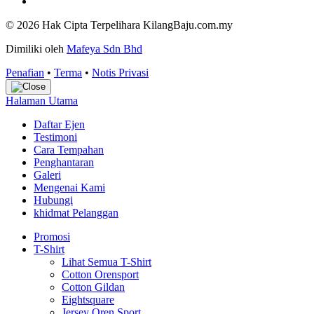
© 2026 Hak Cipta Terpelihara KilangBaju.com.my
Dimiliki oleh
Mafeya Sdn Bhd
Penafian
•
Terma
•
Notis Privasi
Halaman Utama
Daftar Ejen
Testimoni
Cara Tempahan
Penghantaran
Galeri
Mengenai Kami
Hubungi
khidmat Pelanggan
Promosi
T-Shirt
Lihat Semua T-Shirt
Cotton Orensport
Cotton Gildan
Eightsquare
Jersey Oren Sport