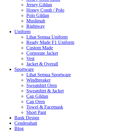
Jersey Gildan
Honey Comb / Polo
Polo Gildan
Muslimah
Rightway
Uniform
Lihat Semua Uniform
Ready Made F1 Uniform
Custom Made
Corporate Jacket
Vest
Jacket & Overall
Sportware
Lihat Semua Sportware
Windbreaker
Sweatshirt Oren
Sweatshirt & Jacket
Cap Gildan
Cap Oren
Towel & Facemask
Short Pant
Bank Design
Cenderahati
Blog