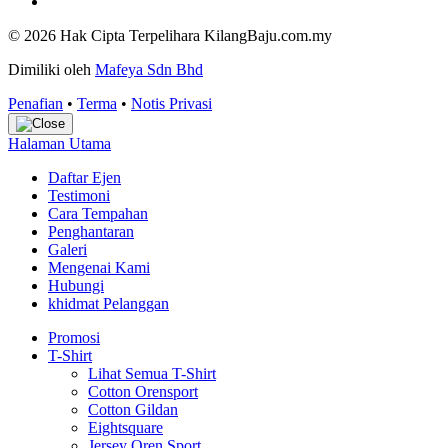
© 2026 Hak Cipta Terpelihara KilangBaju.com.my
Dimiliki oleh
Mafeya Sdn Bhd
Penafian
•
Terma
•
Notis Privasi
Halaman Utama
Daftar Ejen
Testimoni
Cara Tempahan
Penghantaran
Galeri
Mengenai Kami
Hubungi
khidmat Pelanggan
Promosi
T-Shirt
Lihat Semua T-Shirt
Cotton Orensport
Cotton Gildan
Eightsquare
Jersey Oren Sport