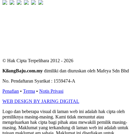
Users Today : 101
Users Yesterday : 424
This Month : 3114
This Year : 99828
Total Users : 301053
Views Today : 170
Total views : 688778
Who's Online : 2
© Hak Cipta Terpelihara 2012 - 2026
KilangBaju.com.my
dimiliki dan diuruskan oleh Mafeya Sdn Bhd
No. Pendaftaran Syarikat : 1559474-A
Penafian
•
Terma
•
Notis Privasi
WEB DESIGN BY JARING DIGITAL
Logo dan beberapa visual di laman web ini adalah hak cipta oleh
pemiliknya masing-masing. Kami tidak menuntut atau
mengeluarkan hak cipta bagi pihak atau mewakili pemilik masing-
masing. Maklumat yang terkandung di laman web ini adalah untuk
tujuan maklumat am sahaja. Maklumat ini disediakan untuk