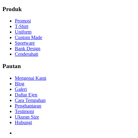
Produk
Promosi
T-Shirt
Uniform
Custom Made
Sportware
Bank Design
Cenderahati
Pautan
Mengenai Kami
Blog
Galeri
Daftar Ejen
Cara Tempahan
Penghantaran
Testimoni
Ukuran Size
Hubungi