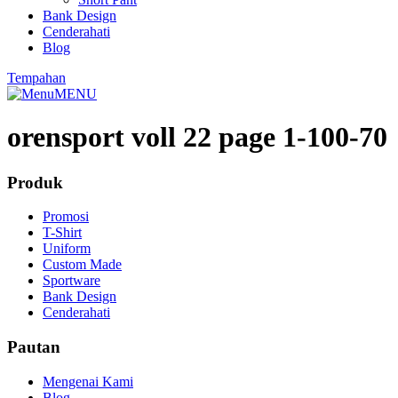
Bank Design
Cenderahati
Blog
Tempahan
MENU
orensport voll 22 page 1-100-70
Produk
Promosi
T-Shirt
Uniform
Custom Made
Sportware
Bank Design
Cenderahati
Pautan
Mengenai Kami
Blog