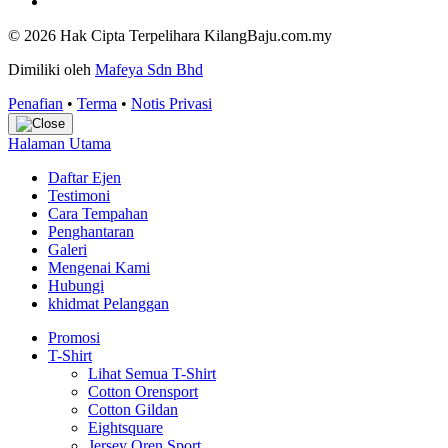
© 2026 Hak Cipta Terpelihara KilangBaju.com.my
Dimiliki oleh
Mafeya Sdn Bhd
Penafian
•
Terma
•
Notis Privasi
Halaman Utama
Daftar Ejen
Testimoni
Cara Tempahan
Penghantaran
Galeri
Mengenai Kami
Hubungi
khidmat Pelanggan
Promosi
T-Shirt
Lihat Semua T-Shirt
Cotton Orensport
Cotton Gildan
Eightsquare
Jersey Oren Sport