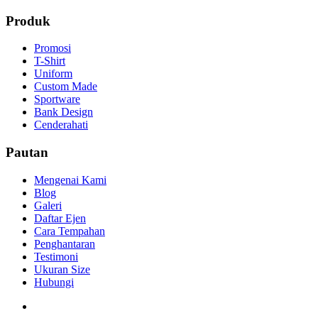
Produk
Promosi
T-Shirt
Uniform
Custom Made
Sportware
Bank Design
Cenderahati
Pautan
Mengenai Kami
Blog
Galeri
Daftar Ejen
Cara Tempahan
Penghantaran
Testimoni
Ukuran Size
Hubungi