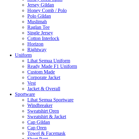
Jersey Gildan
Honey Comb / Polo
Polo Gildan
Muslimah
Raglan Tee
Single Jersey
Cotton Interlock
Horizon
Rightway
Uniform
Lihat Semua Uniform
Ready Made F1 Uniform
Custom Made
Corporate Jacket
Vest
Jacket & Overall
Sportware
Lihat Semua Sportware
Windbreaker
Sweatshirt Oren
Sweatshirt & Jacket
Cap Gildan
Cap Oren
Towel & Facemask
Short Pant