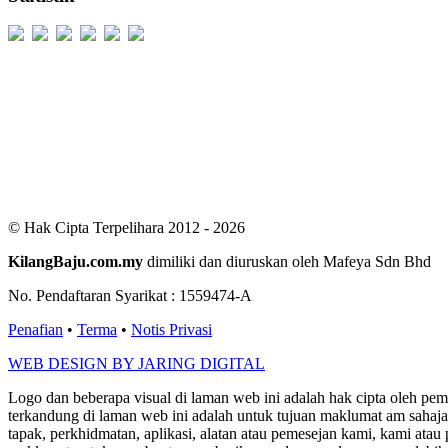
Users Today : 419
Users Yesterday : 498
This Month : 2068
This Year : 98782
Total Users : 300007
Views Today : 806
Total views : 685419
Who's Online : 7
© Hak Cipta Terpelihara 2012 - 2026
KilangBaju.com.my
dimiliki dan diuruskan oleh Mafeya Sdn Bhd
No. Pendaftaran Syarikat : 1559474-A
Penafian
•
Terma
•
Notis Privasi
WEB DESIGN BY JARING DIGITAL
Logo dan beberapa visual di laman web ini adalah hak cipta oleh pe
terkandung di laman web ini adalah untuk tujuan maklumat am sahaja
tapak, perkhidmatan, aplikasi, alatan atau pemesejan kami, kami a