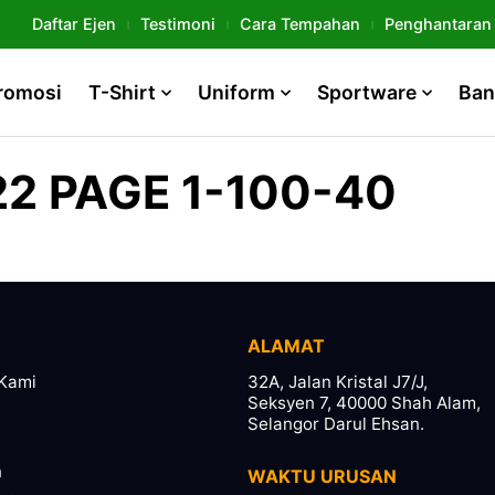
Daftar Ejen
Testimoni
Cara Tempahan
Penghantaran
romosi
T-Shirt
Uniform
Sportware
Ban
2 PAGE 1-100-40
ALAMAT
Kami
32A, Jalan Kristal J7/J,
Seksyen 7, 40000 Shah Alam,
Selangor Darul Ehsan.
n
WAKTU URUSAN