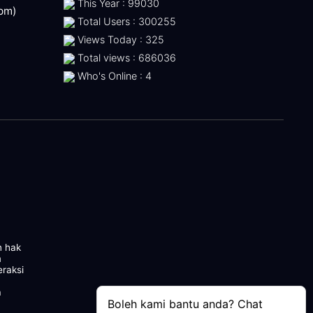
This Year : 99030
 pm)
Total Users : 300255
Views Today : 325
Total views : 686036
Who's Online : 4
n hak
m
eraksi
a
Boleh kami bantu anda? Chat