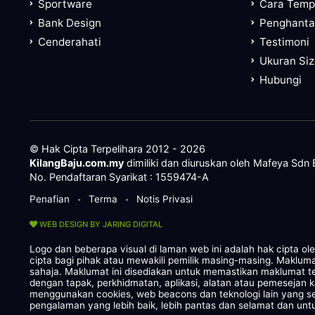
Sportware
Cara Tem
Bank Design
Penghanta
Cenderahati
Testimoni
Ukuran Si
Hubungi
© Hak Cipta Terpelihara 2012 - 2026
KilangBaju.com.my
dimiliki dan diuruskan oleh Mafeya Sdn
No. Pendaftaran Syarikat : 1559474-A
Penafian
Terma
Notis Privasi
•
•
WEB DESIGN BY JARING DIGITAL
Logo dan beberapa visual di laman web ini adalah hak cipta o
cipta bagi pihak atau mewakili pemilik masing-masing. Maklum
sahaja. Maklumat ini disediakan untuk memastikan maklumat te
dengan tapak, perkhidmatan, aplikasi, alatan atau pemesejan 
menggunakan cookies, web beacons dan teknologi lain yang
pengalaman yang lebih baik, lebih pantas dan selamat dan untu