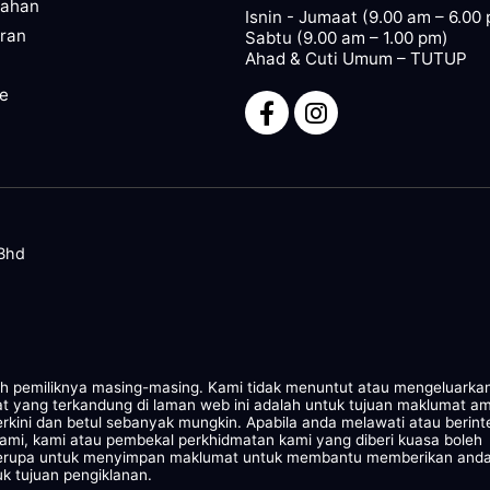
pahan
Isnin - Jumaat (9.00 am – 6.00
ran
Sabtu (9.00 am – 1.00 pm)
Ahad & Cuti Umum – TUTUP
ze
 Bhd
leh pemiliknya masing-masing. Kami tidak menuntut atau mengeluarka
at yang terkandung di laman web ini adalah untuk tujuan maklumat a
rkini dan betul sebanyak mungkin. Apabila anda melawati atau berint
kami, kami atau pembekal perkhidmatan kami yang diberi kuasa boleh
 serupa untuk menyimpan maklumat untuk membantu memberikan and
k tujuan pengiklanan.