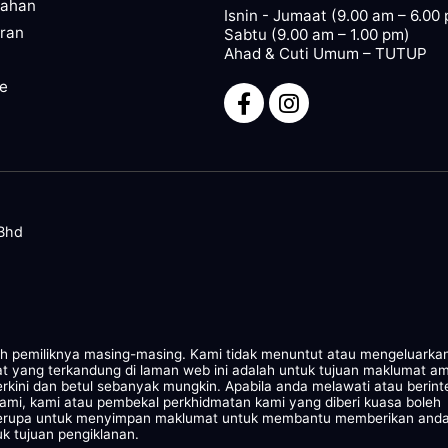
pahan
Isnin - Jumaat (9.00 am – 6.00
ran
Sabtu (9.00 am – 1.00 pm)
Ahad & Cuti Umum – TUTUP
ze
 Bhd
leh pemiliknya masing-masing. Kami tidak menuntut atau mengeluarka
at yang terkandung di laman web ini adalah untuk tujuan maklumat a
rkini dan betul sebanyak mungkin. Apabila anda melawati atau berint
kami, kami atau pembekal perkhidmatan kami yang diberi kuasa boleh
 serupa untuk menyimpan maklumat untuk membantu memberikan and
k tujuan pengiklanan.