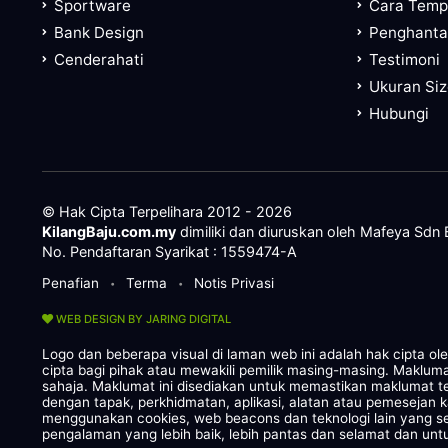
Sportware
Cara Tem
Bank Design
Penghanta
Cenderahati
Testimoni
Ukuran Si
Hubungi
© Hak Cipta Terpelihara 2012 - 2026
KilangBaju.com.my
dimiliki dan diuruskan oleh Mafeya Sdn
No. Pendaftaran Syarikat : 1559474-A
Penafian
Terma
Notis Privasi
•
•
WEB DESIGN BY JARING DIGITAL
Logo dan beberapa visual di laman web ini adalah hak cipta o
cipta bagi pihak atau mewakili pemilik masing-masing. Maklum
sahaja. Maklumat ini disediakan untuk memastikan maklumat te
dengan tapak, perkhidmatan, aplikasi, alatan atau pemesejan 
menggunakan cookies, web beacons dan teknologi lain yang
pengalaman yang lebih baik, lebih pantas dan selamat dan untu