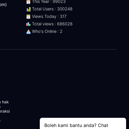
This Year : 99023
 pm)
Total Users : 300248
Views Today : 317
Total views : 686028
Who's Online : 2
n hak
m
eraksi
a
Boleh kami bantu anda? Chat