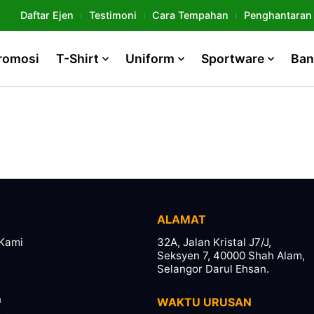
Daftar Ejen
Testimoni
Cara Tempahan
Penghantaran
romosi
T-Shirt
Uniform
Sportware
Ban
ALAMAT
Kami
32A, Jalan Kristal J7/J,
Seksyen 7, 40000 Shah Alam,
Selangor Darul Ehsan.
n
WAKTU URUSAN