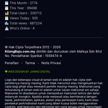
This Month : 2774
This Year : 99488
Total Users : 300713
Views Today : 505
Total views : 687234
Who's Online : 4
© Hak Cipta Terpelihara 2012 - 2026
KilangBaju.com.my
dimiliki dan diuruskan oleh Mafeya Sdn Bhd
No. Pendaftaran Syarikat : 1559474-A
Penafian
Terma
Notis Privasi
•
•
WEB DESIGN BY JARING DIGITAL
Logo dan beberapa visual di laman web ini adalah hak cipta oleh
pemiliknya masing-masing. Kami tidak menuntut atau mengeluarkan hak
cipta bagi pihak atau mewakili pemilik masing-masing. Maklumat yang
terkandung di laman web ini adalah untuk tujuan maklumat am sahaja.
Maklumat ini disediakan untuk memastikan maklumat terkini dan betul
sebanyak mungkin. Apabila anda melawati atau berinteraksi dengan
tapak, perkhidmatan, aplikasi, alatan atau pemesejan kami, kami atau
pembekal perkhidmatan kami yang diberi kuasa boleh menggunakan
cookies, web beacons dan teknologi lain yang serupa untuk menyimpan