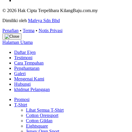
© 2026 Hak Cipta Terpelihara KilangBaju.com.my
Dimiliki oleh
Mafeya Sdn Bhd
Penafian
•
Terma
•
Notis Privasi
Halaman Utama
Daftar Ejen
Testimoni
Cara Tempahan
Penghantaran
Galeri
Mengenai Kami
Hubungi
khidmat Pelanggan
Promosi
T-Shirt
Lihat Semua T-Shirt
Cotton Orensport
Cotton Gildan
Eightsquare
Jersey Oren Sport