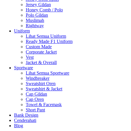
Jersey Gildan
Honey Comb / Polo
Polo Gildan
Muslimah
Rightway
Uniform
Lihat Semua Uniform
Ready Made F1 Uniform
Custom Made
Corporate Jacket
Vest
Jacket & Overall
Sportware
Lihat Semua Sportware
Windbreaker
Sweatshirt Oren
Sweatshirt & Jacket
Cap Gildan
Cap Oren
Towel & Facemask
Short Pant
Bank Design
Cenderahati
Blog