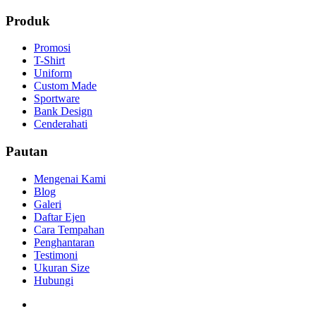
Produk
Promosi
T-Shirt
Uniform
Custom Made
Sportware
Bank Design
Cenderahati
Pautan
Mengenai Kami
Blog
Galeri
Daftar Ejen
Cara Tempahan
Penghantaran
Testimoni
Ukuran Size
Hubungi