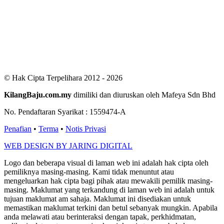
Users Yesterday : 411
This Month : 2866
This Year : 99580
Total Users : 300805
Views Today : 796
Total views : 687525
Who's Online : 4
© Hak Cipta Terpelihara 2012 - 2026
KilangBaju.com.my
dimiliki dan diuruskan oleh Mafeya Sdn Bhd
No. Pendaftaran Syarikat : 1559474-A
Penafian
•
Terma
•
Notis Privasi
WEB DESIGN BY JARING DIGITAL
Logo dan beberapa visual di laman web ini adalah hak cipta oleh
pemiliknya masing-masing. Kami tidak menuntut atau
mengeluarkan hak cipta bagi pihak atau mewakili pemilik masing-
masing. Maklumat yang terkandung di laman web ini adalah untuk
tujuan maklumat am sahaja. Maklumat ini disediakan untuk
memastikan maklumat terkini dan betul sebanyak mungkin. Apabila
anda melawati atau berinteraksi dengan tapak, perkhidmatan,