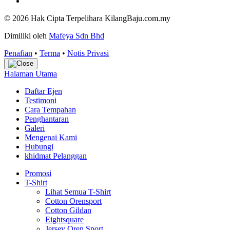
© 2026 Hak Cipta Terpelihara KilangBaju.com.my
Dimiliki oleh
Mafeya Sdn Bhd
Penafian
•
Terma
•
Notis Privasi
Halaman Utama
Daftar Ejen
Testimoni
Cara Tempahan
Penghantaran
Galeri
Mengenai Kami
Hubungi
khidmat Pelanggan
Promosi
T-Shirt
Lihat Semua T-Shirt
Cotton Orensport
Cotton Gildan
Eightsquare
Jersey Oren Sport