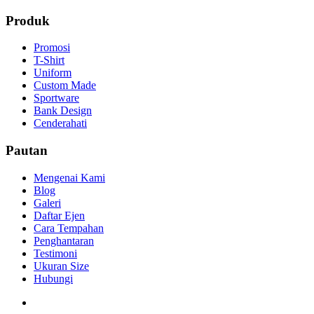
Produk
Promosi
T-Shirt
Uniform
Custom Made
Sportware
Bank Design
Cenderahati
Pautan
Mengenai Kami
Blog
Galeri
Daftar Ejen
Cara Tempahan
Penghantaran
Testimoni
Ukuran Size
Hubungi