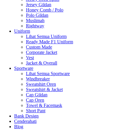
Jersey Gildan
Honey Comb / Polo
Polo Gildan
Muslimah
Rightway
Uniform
Lihat Semua Uniform
Ready Made F1 Uniform
Custom Made
Corporate Jacket
Vest
Jacket & Overall
Sportware
Lihat Semua Sportware
Windbreaker
Sweatshirt Oren
Sweatshirt & Jacket
Cap Gildan
Cap Oren
Towel & Facemask
Short Pant
Bank Design
Cenderahati
Blog