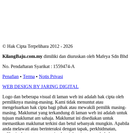
Users Yesterday : 411
This Month : 2901
This Year : 99615
Total Users : 300840
Views Today : 907
Total views : 687636
Who's Online : 6
© Hak Cipta Terpelihara 2012 - 2026
KilangBaju.com.my
dimiliki dan diuruskan oleh Mafeya Sdn Bhd
No. Pendaftaran Syarikat : 1559474-A
Penafian
•
Terma
•
Notis Privasi
WEB DESIGN BY JARING DIGITAL
Logo dan beberapa visual di laman web ini adalah hak cipta oleh
pemiliknya masing-masing. Kami tidak menuntut atau
mengeluarkan hak cipta bagi pihak atau mewakili pemilik masing-
masing. Maklumat yang terkandung di laman web ini adalah untuk
tujuan maklumat am sahaja. Maklumat ini disediakan untuk
memastikan maklumat terkini dan betul sebanyak mungkin. Apabila
anda melawati atau berinteraksi dengan tapak, perkhidmatan,