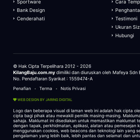
Sportware
Cara Tem
Bank Design
Penghanta
Cenderahati
Testimoni
Ukuran Si
Hubungi
© Hak Cipta Terpelihara 2012 - 2026
KilangBaju.com.my
dimiliki dan diuruskan oleh Mafeya Sdn
No. Pendaftaran Syarikat : 1559474-A
Penafian
Terma
Notis Privasi
•
•
WEB DESIGN BY JARING DIGITAL
Logo dan beberapa visual di laman web ini adalah hak cipta o
cipta bagi pihak atau mewakili pemilik masing-masing. Maklum
sahaja. Maklumat ini disediakan untuk memastikan maklumat te
dengan tapak, perkhidmatan, aplikasi, alatan atau pemesejan 
menggunakan cookies, web beacons dan teknologi lain yang
pengalaman yang lebih baik, lebih pantas dan selamat dan untu