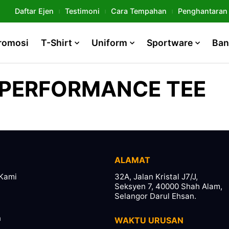
Daftar Ejen
Testimoni
Cara Tempahan
Penghantaran
romosi
T-Shirt
Uniform
Sportware
Ban
 PERFORMANCE TEE
ALAMAT
Kami
32A, Jalan Kristal J7/J,
Seksyen 7, 40000 Shah Alam,
Selangor Darul Ehsan.
n
WAKTU URUSAN