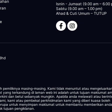
pahan
Isnin - Jumaat (9.00 am – 6.00
ran
Sabtu (9.00 am – 1.00 pm)
Ahad & Cuti Umum – TUTUP
ze
 Bhd
leh pemiliknya masing-masing. Kami tidak menuntut atau mengeluarka
at yang terkandung di laman web ini adalah untuk tujuan maklumat a
rkini dan betul sebanyak mungkin. Apabila anda melawati atau berint
kami, kami atau pembekal perkhidmatan kami yang diberi kuasa boleh
 serupa untuk menyimpan maklumat untuk membantu memberikan and
k tujuan pengiklanan.