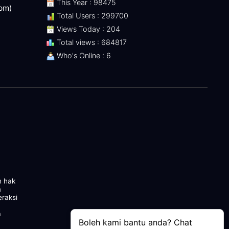
This Year : 98475
 pm)
Total Users : 299700
Views Today : 204
Total views : 684817
Who's Online : 6
n hak
m
eraksi
a
Boleh kami bantu anda? Chat