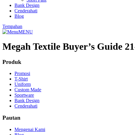
Bank Design
Cenderahati
Blog
Tempahan
MENU
Megah Textile Buyer’s Guide 2
Produk
Promosi
T-Shirt
Uniform
Custom Made
Sportware
Bank Design
Cenderahati
Pautan
Mengenai Kami
Blog