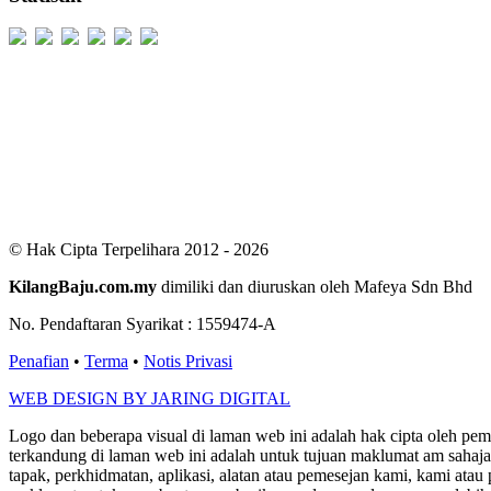
Users Today : 344
Users Yesterday : 529
This Month : 2522
This Year : 99236
Total Users : 300461
Views Today : 819
Total views : 686530
Who's Online : 5
© Hak Cipta Terpelihara 2012 - 2026
KilangBaju.com.my
dimiliki dan diuruskan oleh Mafeya Sdn Bhd
No. Pendaftaran Syarikat : 1559474-A
Penafian
•
Terma
•
Notis Privasi
WEB DESIGN BY JARING DIGITAL
Logo dan beberapa visual di laman web ini adalah hak cipta oleh pe
terkandung di laman web ini adalah untuk tujuan maklumat am sahaja
tapak, perkhidmatan, aplikasi, alatan atau pemesejan kami, kami a