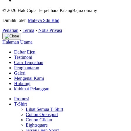
© 2026 Hak Cipta Terpelihara KilangBaju.com.my
Dimiliki oleh
Mafeya Sdn Bhd
Penafian
•
Terma
•
Notis Privasi
Halaman Utama
Daftar Ejen
Testimoni
Cara Tempahan
Penghantaran
Galeri
Mengenai Kami
Hubungi
khidmat Pelanggan
Promosi
T-Shirt
Lihat Semua T-Shirt
Cotton Orensport
Cotton Gildan
Eightsquare
Jersey Oren Sport