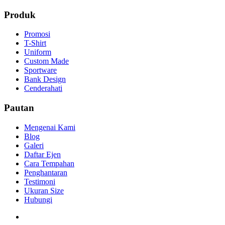
Produk
Promosi
T-Shirt
Uniform
Custom Made
Sportware
Bank Design
Cenderahati
Pautan
Mengenai Kami
Blog
Galeri
Daftar Ejen
Cara Tempahan
Penghantaran
Testimoni
Ukuran Size
Hubungi