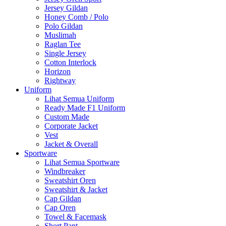
Jersey Gildan
Honey Comb / Polo
Polo Gildan
Muslimah
Raglan Tee
Single Jersey
Cotton Interlock
Horizon
Rightway
Uniform
Lihat Semua Uniform
Ready Made F1 Uniform
Custom Made
Corporate Jacket
Vest
Jacket & Overall
Sportware
Lihat Semua Sportware
Windbreaker
Sweatshirt Oren
Sweatshirt & Jacket
Cap Gildan
Cap Oren
Towel & Facemask
Short Pant