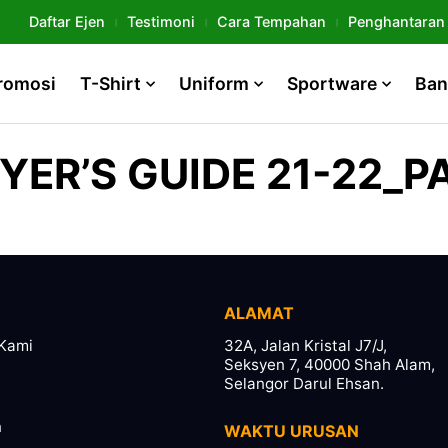
Daftar Ejen
Testimoni
Cara Tempahan
Penghantaran
romosi
T-Shirt
Uniform
Sportware
Ban
YER’S GUIDE 21-22_P
ALAMAT
Kami
32A, Jalan Kristal J7/J,
Seksyen 7, 40000 Shah Alam,
Selangor Darul Ehsan.
n
WAKTU URUSAN