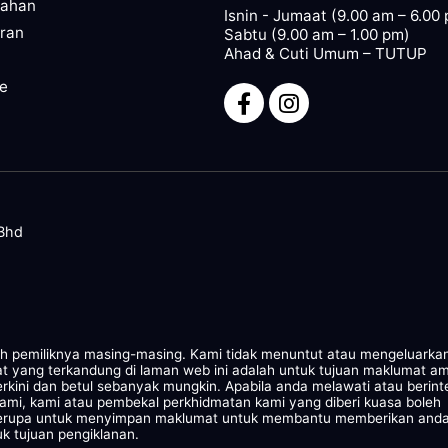
pahan
Isnin - Jumaat (9.00 am – 6.00
ran
Sabtu (9.00 am – 1.00 pm)
Ahad & Cuti Umum – TUTUP
ze
 Bhd
leh pemiliknya masing-masing. Kami tidak menuntut atau mengeluarka
at yang terkandung di laman web ini adalah untuk tujuan maklumat a
rkini dan betul sebanyak mungkin. Apabila anda melawati atau berint
kami, kami atau pembekal perkhidmatan kami yang diberi kuasa boleh
 serupa untuk menyimpan maklumat untuk membantu memberikan and
k tujuan pengiklanan.