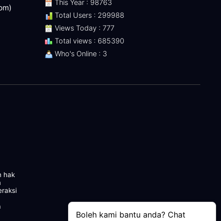
This Year : 98763
 pm)
Total Users : 299988
Views Today : 777
Total views : 685390
Who's Online : 3
n hak
m
eraksi
a
Boleh kami bantu anda? Chat