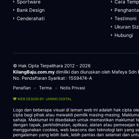
Sportware
Cara Tem
Bank Design
Penghanta
Cenderahati
Testimoni
Ukuran Si
Hubungi
© Hak Cipta Terpelihara 2012 - 2026
KilangBaju.com.my
dimiliki dan diuruskan oleh Mafeya Sdn
No. Pendaftaran Syarikat : 1559474-A
Penafian
Terma
Notis Privasi
•
•
WEB DESIGN BY JARING DIGITAL
Logo dan beberapa visual di laman web ini adalah hak cipta o
cipta bagi pihak atau mewakili pemilik masing-masing. Maklum
sahaja. Maklumat ini disediakan untuk memastikan maklumat te
dengan tapak, perkhidmatan, aplikasi, alatan atau pemesejan 
menggunakan cookies, web beacons dan teknologi lain yang
pengalaman yang lebih baik, lebih pantas dan selamat dan untu