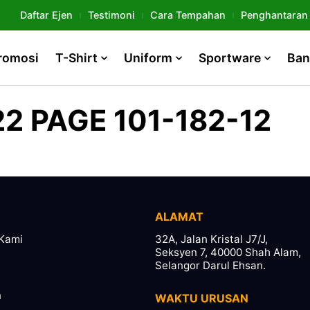
Daftar Ejen
Testimoni
Cara Tempahan
Penghantaran
romosi
T-Shirt
Uniform
Sportware
Ban
2 PAGE 101-182-12
ALAMAT
Kami
32A, Jalan Kristal J7/J,
Seksyen 7, 40000 Shah Alam,
Selangor Darul Ehsan.
n
WAKTU URUSAN