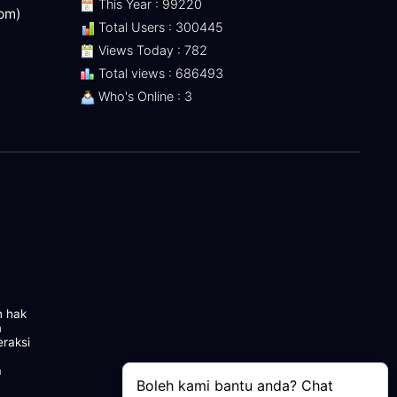
This Year : 99220
 pm)
Total Users : 300445
Views Today : 782
Total views : 686493
Who's Online : 3
n hak
m
eraksi
a
Boleh kami bantu anda? Chat