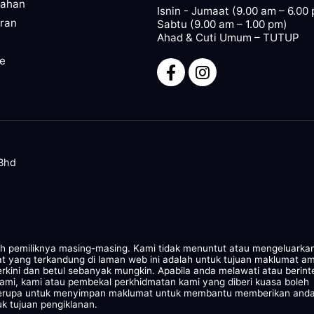
pahan
Isnin - Jumaat (9.00 am – 6.00
ran
Sabtu (9.00 am – 1.00 pm)
Ahad & Cuti Umum – TUTUP
ze
 Bhd
leh pemiliknya masing-masing. Kami tidak menuntut atau mengeluarka
at yang terkandung di laman web ini adalah untuk tujuan maklumat a
rkini dan betul sebanyak mungkin. Apabila anda melawati atau berint
kami, kami atau pembekal perkhidmatan kami yang diberi kuasa boleh
 serupa untuk menyimpan maklumat untuk membantu memberikan and
k tujuan pengiklanan.