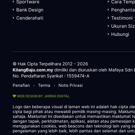
Sportware
Cara Tem
Bank Design
Penghanta
Cenderahati
Testimoni
Ukuran Si
Hubungi
© Hak Cipta Terpelihara 2012 - 2026
KilangBaju.com.my
dimiliki dan diuruskan oleh Mafeya Sdn
No. Pendaftaran Syarikat : 1559474-A
Penafian
Terma
Notis Privasi
•
•
WEB DESIGN BY JARING DIGITAL
Logo dan beberapa visual di laman web ini adalah hak cipta o
cipta bagi pihak atau mewakili pemilik masing-masing. Maklum
sahaja. Maklumat ini disediakan untuk memastikan maklumat te
dengan tapak, perkhidmatan, aplikasi, alatan atau pemesejan 
menggunakan cookies, web beacons dan teknologi lain yang
pengalaman yang lebih baik, lebih pantas dan selamat dan untu