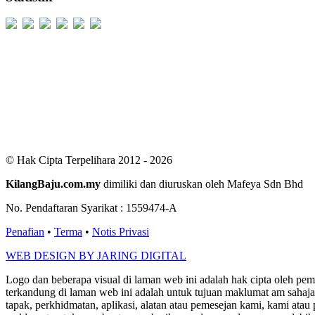
Users Today : 386
Users Yesterday : 529
This Month : 2564
This Year : 99278
Total Users : 300503
Views Today : 958
Total views : 686669
Who's Online : 3
© Hak Cipta Terpelihara 2012 - 2026
KilangBaju.com.my
dimiliki dan diuruskan oleh Mafeya Sdn Bhd
No. Pendaftaran Syarikat : 1559474-A
Penafian
•
Terma
•
Notis Privasi
WEB DESIGN BY JARING DIGITAL
Logo dan beberapa visual di laman web ini adalah hak cipta oleh pe
terkandung di laman web ini adalah untuk tujuan maklumat am sahaja
tapak, perkhidmatan, aplikasi, alatan atau pemesejan kami, kami a