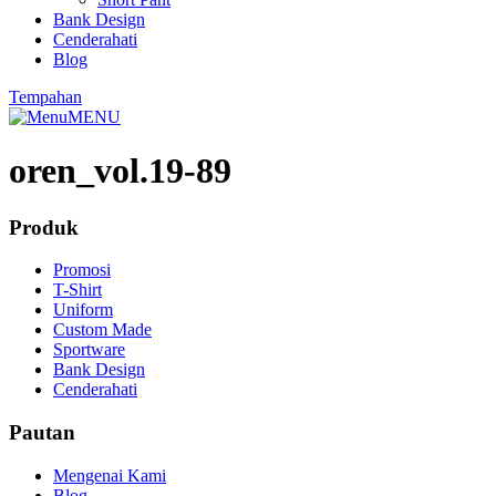
Bank Design
Cenderahati
Blog
Tempahan
MENU
oren_vol.19-89
Produk
Promosi
T-Shirt
Uniform
Custom Made
Sportware
Bank Design
Cenderahati
Pautan
Mengenai Kami
Blog