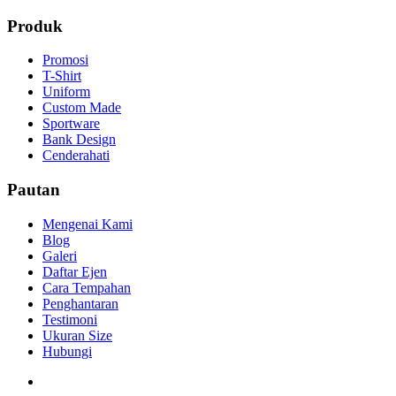
Produk
Promosi
T-Shirt
Uniform
Custom Made
Sportware
Bank Design
Cenderahati
Pautan
Mengenai Kami
Blog
Galeri
Daftar Ejen
Cara Tempahan
Penghantaran
Testimoni
Ukuran Size
Hubungi