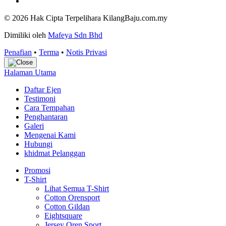
© 2026 Hak Cipta Terpelihara KilangBaju.com.my
Dimiliki oleh
Mafeya Sdn Bhd
Penafian
•
Terma
•
Notis Privasi
Halaman Utama
Daftar Ejen
Testimoni
Cara Tempahan
Penghantaran
Galeri
Mengenai Kami
Hubungi
khidmat Pelanggan
Promosi
T-Shirt
Lihat Semua T-Shirt
Cotton Orensport
Cotton Gildan
Eightsquare
Jersey Oren Sport