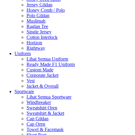
Jersey Gildan
Honey Comb / Polo
Polo Gildan
Muslimah
Raglan Tee
Single Jersey
Cotton Interlock
Horizon
Rightway
Uniform
Lihat Semua Uniform
Ready Made F1 Uniform
Custom Made
Corporate Jacket
Vest
Jacket & Overall
Sportware
Lihat Semua Sportware
Windbreaker
Sweatshirt Oren
Sweatshirt & Jacket
Cap Gildan
Cap Oren
Towel & Facemask
Short Pant