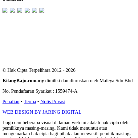
Users Today : 274
Users Yesterday : 529
This Month : 2452
This Year : 99166
Total Users : 300391
Views Today : 642
Total views : 686353
Who's Online : 3
© Hak Cipta Terpelihara 2012 - 2026
KilangBaju.com.my
dimiliki dan diuruskan oleh Mafeya Sdn Bhd
No. Pendaftaran Syarikat : 1559474-A
Penafian
•
Terma
•
Notis Privasi
WEB DESIGN BY JARING DIGITAL
Logo dan beberapa visual di laman web ini adalah hak cipta oleh
pemiliknya masing-masing. Kami tidak menuntut atau
mengeluarkan hak cipta bagi pihak atau mewakili pemilik masing-