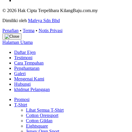
© 2026 Hak Cipta Terpelihara KilangBaju.com.my
Dimiliki oleh
Mafeya Sdn Bhd
Penafian
•
Terma
•
Notis Privasi
Halaman Utama
Daftar Ejen
Testimoni
Cara Tempahan
Penghantaran
Galeri
Mengenai Kami
Hubungi
khidmat Pelanggan
Promosi
T-Shirt
Lihat Semua T-Shirt
Cotton Orensport
Cotton Gildan
Eightsquare
Jersey Oren Sport