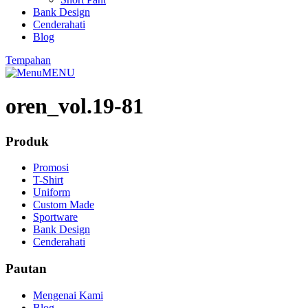
Bank Design
Cenderahati
Blog
Tempahan
MENU
oren_vol.19-81
Produk
Promosi
T-Shirt
Uniform
Custom Made
Sportware
Bank Design
Cenderahati
Pautan
Mengenai Kami
Blog