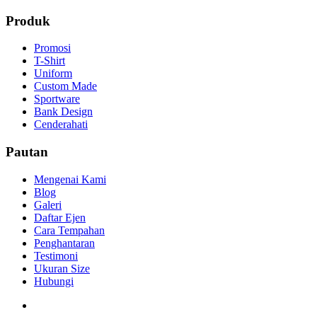
Produk
Promosi
T-Shirt
Uniform
Custom Made
Sportware
Bank Design
Cenderahati
Pautan
Mengenai Kami
Blog
Galeri
Daftar Ejen
Cara Tempahan
Penghantaran
Testimoni
Ukuran Size
Hubungi