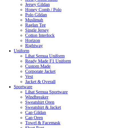
Jersey Gildan
Honey Comb / Polo
Polo Gildan
Muslimah
Raglan Tee
Single Jersey
Cotton Interlock
Horizon
Rightway
Uniform
Lihat Semua Uniform
Ready Made F1 Uniform
Custom Made
Corporate Jacket
Vest
Jacket & Overall
Sportware
Lihat Semua Sportware
Windbreaker
Sweatshirt Oren
Sweatshirt & Jacket
Cap Gildan
Cap Oren
Towel & Facemask
Short Pant