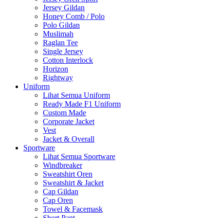
Jersey Gildan
Honey Comb / Polo
Polo Gildan
Muslimah
Raglan Tee
Single Jersey
Cotton Interlock
Horizon
Rightway
Uniform
Lihat Semua Uniform
Ready Made F1 Uniform
Custom Made
Corporate Jacket
Vest
Jacket & Overall
Sportware
Lihat Semua Sportware
Windbreaker
Sweatshirt Oren
Sweatshirt & Jacket
Cap Gildan
Cap Oren
Towel & Facemask
Short Pant