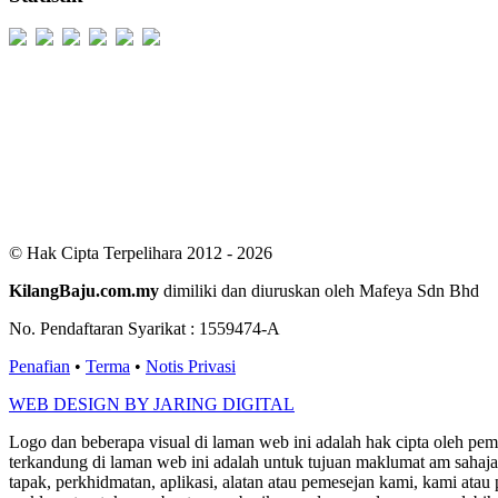
Users Today : 392
Users Yesterday : 498
This Month : 2041
This Year : 98755
Total Users : 299980
Views Today : 755
Total views : 685368
Who's Online : 4
© Hak Cipta Terpelihara 2012 - 2026
KilangBaju.com.my
dimiliki dan diuruskan oleh Mafeya Sdn Bhd
No. Pendaftaran Syarikat : 1559474-A
Penafian
•
Terma
•
Notis Privasi
WEB DESIGN BY JARING DIGITAL
Logo dan beberapa visual di laman web ini adalah hak cipta oleh pe
terkandung di laman web ini adalah untuk tujuan maklumat am sahaja
tapak, perkhidmatan, aplikasi, alatan atau pemesejan kami, kami a