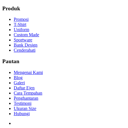
Produk
Promosi
T-Shirt
Uniform
Custom Made
Sportware
Bank Design
Cenderahati
Pautan
Mengenai Kami
Blog
Galeri
Daftar Ejen
Cara Tempahan
Penghantaran
Testimoni
Ukuran Size
Hubungi