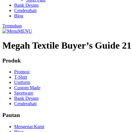
Bank Design
Cenderahati
Blog
Tempahan
MENU
Megah Textile Buyer’s Guide 2
Produk
Promosi
T-Shirt
Uniform
Custom Made
Sportware
Bank Design
Cenderahati
Pautan
Mengenai Kami
Blog