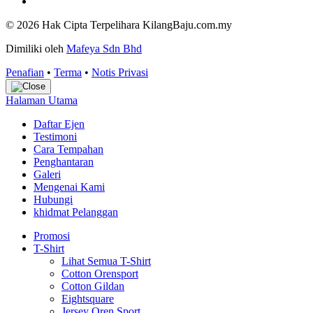
© 2026 Hak Cipta Terpelihara KilangBaju.com.my
Dimiliki oleh
Mafeya Sdn Bhd
Penafian
•
Terma
•
Notis Privasi
Halaman Utama
Daftar Ejen
Testimoni
Cara Tempahan
Penghantaran
Galeri
Mengenai Kami
Hubungi
khidmat Pelanggan
Promosi
T-Shirt
Lihat Semua T-Shirt
Cotton Orensport
Cotton Gildan
Eightsquare
Jersey Oren Sport