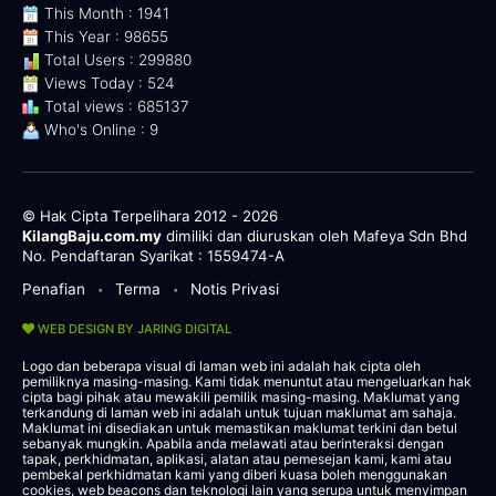
This Month : 1941
This Year : 98655
Total Users : 299880
Views Today : 524
Total views : 685137
Who's Online : 9
© Hak Cipta Terpelihara 2012 - 2026
KilangBaju.com.my
dimiliki dan diuruskan oleh Mafeya Sdn Bhd
No. Pendaftaran Syarikat : 1559474-A
Penafian
Terma
Notis Privasi
•
•
WEB DESIGN BY JARING DIGITAL
Logo dan beberapa visual di laman web ini adalah hak cipta oleh
pemiliknya masing-masing. Kami tidak menuntut atau mengeluarkan hak
cipta bagi pihak atau mewakili pemilik masing-masing. Maklumat yang
terkandung di laman web ini adalah untuk tujuan maklumat am sahaja.
Maklumat ini disediakan untuk memastikan maklumat terkini dan betul
sebanyak mungkin. Apabila anda melawati atau berinteraksi dengan
tapak, perkhidmatan, aplikasi, alatan atau pemesejan kami, kami atau
pembekal perkhidmatan kami yang diberi kuasa boleh menggunakan
cookies, web beacons dan teknologi lain yang serupa untuk menyimpan