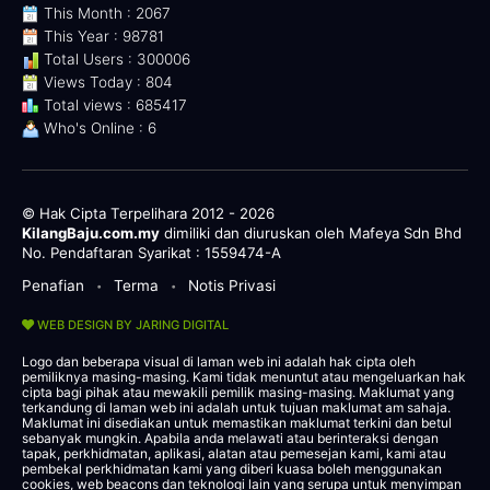
This Month : 2067
This Year : 98781
Total Users : 300006
Views Today : 804
Total views : 685417
Who's Online : 6
© Hak Cipta Terpelihara 2012 - 2026
KilangBaju.com.my
dimiliki dan diuruskan oleh Mafeya Sdn Bhd
No. Pendaftaran Syarikat : 1559474-A
Penafian
Terma
Notis Privasi
•
•
WEB DESIGN BY JARING DIGITAL
Logo dan beberapa visual di laman web ini adalah hak cipta oleh
pemiliknya masing-masing. Kami tidak menuntut atau mengeluarkan hak
cipta bagi pihak atau mewakili pemilik masing-masing. Maklumat yang
terkandung di laman web ini adalah untuk tujuan maklumat am sahaja.
Maklumat ini disediakan untuk memastikan maklumat terkini dan betul
sebanyak mungkin. Apabila anda melawati atau berinteraksi dengan
tapak, perkhidmatan, aplikasi, alatan atau pemesejan kami, kami atau
pembekal perkhidmatan kami yang diberi kuasa boleh menggunakan
cookies, web beacons dan teknologi lain yang serupa untuk menyimpan