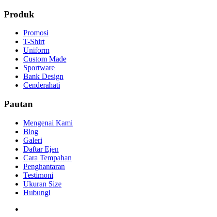
Produk
Promosi
T-Shirt
Uniform
Custom Made
Sportware
Bank Design
Cenderahati
Pautan
Mengenai Kami
Blog
Galeri
Daftar Ejen
Cara Tempahan
Penghantaran
Testimoni
Ukuran Size
Hubungi