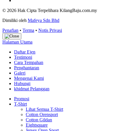
© 2026 Hak Cipta Terpelihara KilangBaju.com.my
Dimiliki oleh
Mafeya Sdn Bhd
Penafian
•
Terma
•
Notis Privasi
Halaman Utama
Daftar Ejen
Testimoni
Cara Tempahan
Penghantaran
Galeri
Mengenai Kami
Hubungi
khidmat Pelanggan
Promosi
T-Shirt
Lihat Semua T-Shirt
Cotton Orensport
Cotton Gildan
Eightsquare
Jersey Oren Sport