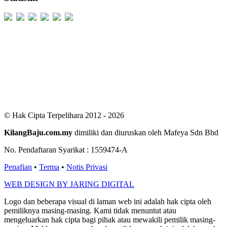
Users Today : 386
Users Yesterday : 498
This Month : 2035
This Year : 98749
Total Users : 299974
Views Today : 744
Total views : 685357
Who's Online : 2
© Hak Cipta Terpelihara 2012 - 2026
KilangBaju.com.my
dimiliki dan diuruskan oleh Mafeya Sdn Bhd
No. Pendaftaran Syarikat : 1559474-A
Penafian
•
Terma
•
Notis Privasi
WEB DESIGN BY JARING DIGITAL
Logo dan beberapa visual di laman web ini adalah hak cipta oleh
pemiliknya masing-masing. Kami tidak menuntut atau
mengeluarkan hak cipta bagi pihak atau mewakili pemilik masing-