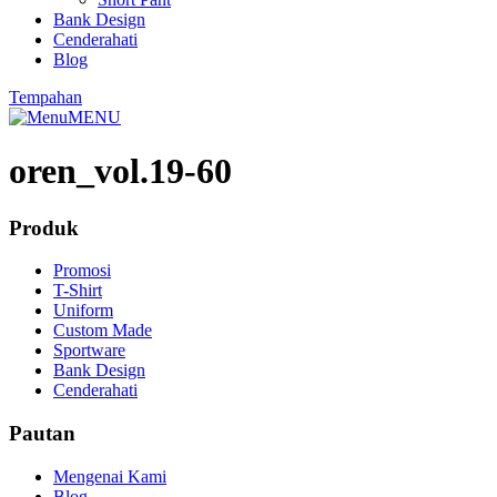
Bank Design
Cenderahati
Blog
Tempahan
MENU
oren_vol.19-60
Produk
Promosi
T-Shirt
Uniform
Custom Made
Sportware
Bank Design
Cenderahati
Pautan
Mengenai Kami
Blog