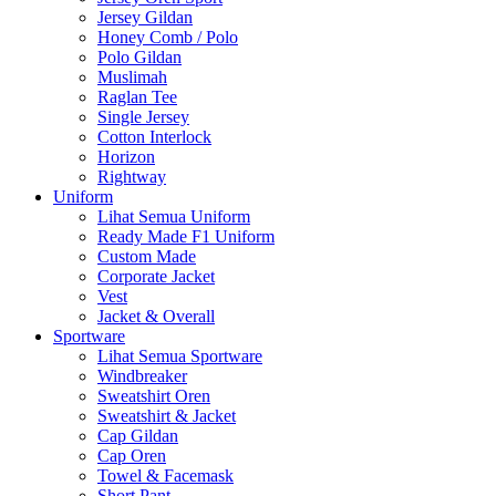
Jersey Gildan
Honey Comb / Polo
Polo Gildan
Muslimah
Raglan Tee
Single Jersey
Cotton Interlock
Horizon
Rightway
Uniform
Lihat Semua Uniform
Ready Made F1 Uniform
Custom Made
Corporate Jacket
Vest
Jacket & Overall
Sportware
Lihat Semua Sportware
Windbreaker
Sweatshirt Oren
Sweatshirt & Jacket
Cap Gildan
Cap Oren
Towel & Facemask
Short Pant