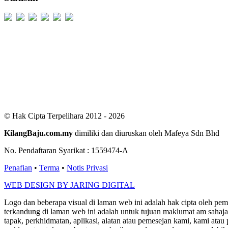
Users Today : 529
Users Yesterday : 498
This Month : 2178
This Year : 98892
Total Users : 300117
Views Today : 1092
Total views : 685705
Who's Online : 3
© Hak Cipta Terpelihara 2012 - 2026
KilangBaju.com.my
dimiliki dan diuruskan oleh Mafeya Sdn Bhd
No. Pendaftaran Syarikat : 1559474-A
Penafian
•
Terma
•
Notis Privasi
WEB DESIGN BY JARING DIGITAL
Logo dan beberapa visual di laman web ini adalah hak cipta oleh pe
terkandung di laman web ini adalah untuk tujuan maklumat am sahaja
tapak, perkhidmatan, aplikasi, alatan atau pemesejan kami, kami a