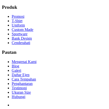
Produk
Promosi
T-Shirt
Uniform
Custom Made
Sportware
Bank Design
Cenderahati
Pautan
Mengenai Kami
Blog
Galeri
Daftar Ejen
Cara Tempahan
Penghantaran
Testimoni
Ukuran Size
Hubungi