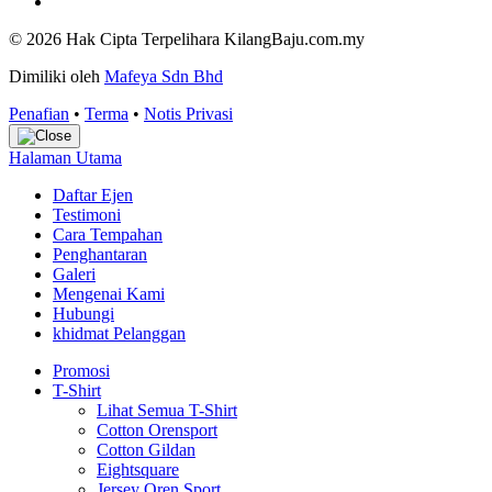
© 2026 Hak Cipta Terpelihara KilangBaju.com.my
Dimiliki oleh
Mafeya Sdn Bhd
Penafian
•
Terma
•
Notis Privasi
Halaman Utama
Daftar Ejen
Testimoni
Cara Tempahan
Penghantaran
Galeri
Mengenai Kami
Hubungi
khidmat Pelanggan
Promosi
T-Shirt
Lihat Semua T-Shirt
Cotton Orensport
Cotton Gildan
Eightsquare
Jersey Oren Sport