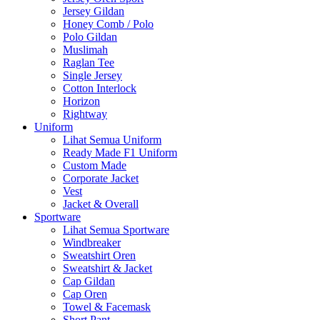
Jersey Gildan
Honey Comb / Polo
Polo Gildan
Muslimah
Raglan Tee
Single Jersey
Cotton Interlock
Horizon
Rightway
Uniform
Lihat Semua Uniform
Ready Made F1 Uniform
Custom Made
Corporate Jacket
Vest
Jacket & Overall
Sportware
Lihat Semua Sportware
Windbreaker
Sweatshirt Oren
Sweatshirt & Jacket
Cap Gildan
Cap Oren
Towel & Facemask
Short Pant