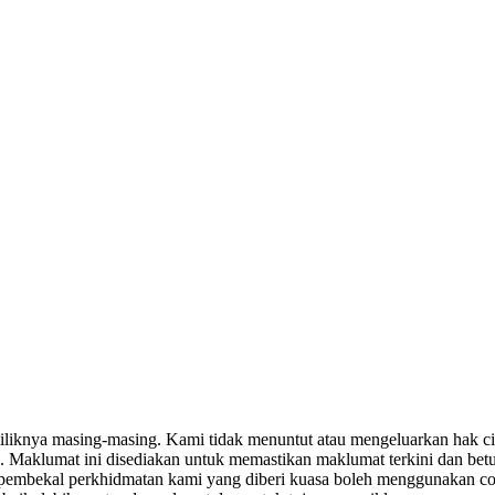
miliknya masing-masing. Kami tidak menuntut atau mengeluarkan hak c
. Maklumat ini disediakan untuk memastikan maklumat terkini dan bet
tau pembekal perkhidmatan kami yang diberi kuasa boleh menggunakan c