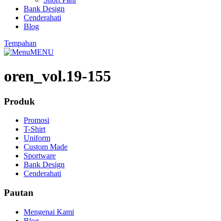
Bank Design
Cenderahati
Blog
Tempahan
MENU
oren_vol.19-155
Produk
Promosi
T-Shirt
Uniform
Custom Made
Sportware
Bank Design
Cenderahati
Pautan
Mengenai Kami
Blog