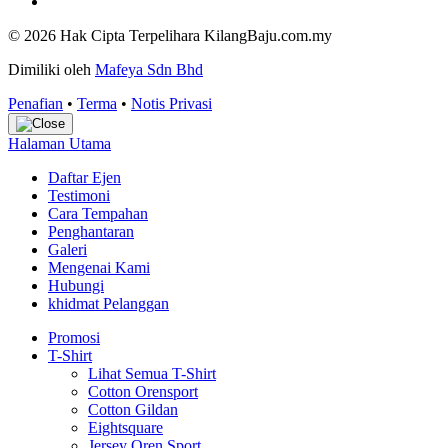
© 2026 Hak Cipta Terpelihara KilangBaju.com.my
Dimiliki oleh
Mafeya Sdn Bhd
Penafian
•
Terma
•
Notis Privasi
Halaman Utama
Daftar Ejen
Testimoni
Cara Tempahan
Penghantaran
Galeri
Mengenai Kami
Hubungi
khidmat Pelanggan
Promosi
T-Shirt
Lihat Semua T-Shirt
Cotton Orensport
Cotton Gildan
Eightsquare
Jersey Oren Sport