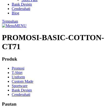
Bank Design
Cenderahati
Blog
Tempahan
MENU
PROMOSI-BASIC-COTTON-
CT71
Produk
Promosi
T-Shirt
Uniform
Custom Made
Sportware
Bank Design
Cenderahati
Pautan