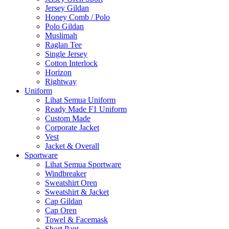
Jersey Gildan
Honey Comb / Polo
Polo Gildan
Muslimah
Raglan Tee
Single Jersey
Cotton Interlock
Horizon
Rightway
Uniform
Lihat Semua Uniform
Ready Made F1 Uniform
Custom Made
Corporate Jacket
Vest
Jacket & Overall
Sportware
Lihat Semua Sportware
Windbreaker
Sweatshirt Oren
Sweatshirt & Jacket
Cap Gildan
Cap Oren
Towel & Facemask
Short Pant