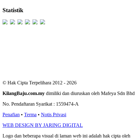
Statistik
Users Today : 402
Users Yesterday : 529
This Month : 2580
This Year : 99294
Total Users : 300519
Views Today : 991
Total views : 686702
Who's Online : 4
© Hak Cipta Terpelihara 2012 - 2026
KilangBaju.com.my
dimiliki dan diuruskan oleh Mafeya Sdn Bhd
No. Pendaftaran Syarikat : 1559474-A
Penafian
•
Terma
•
Notis Privasi
WEB DESIGN BY JARING DIGITAL
Logo dan beberapa visual di laman web ini adalah hak cipta oleh