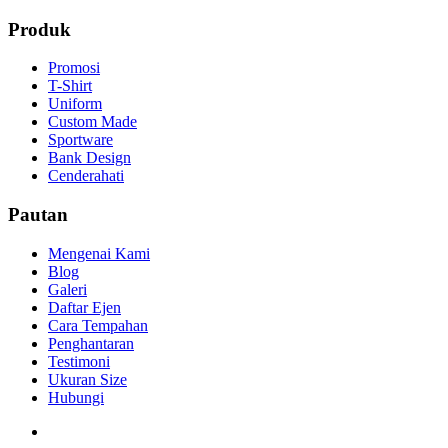
Produk
Promosi
T-Shirt
Uniform
Custom Made
Sportware
Bank Design
Cenderahati
Pautan
Mengenai Kami
Blog
Galeri
Daftar Ejen
Cara Tempahan
Penghantaran
Testimoni
Ukuran Size
Hubungi