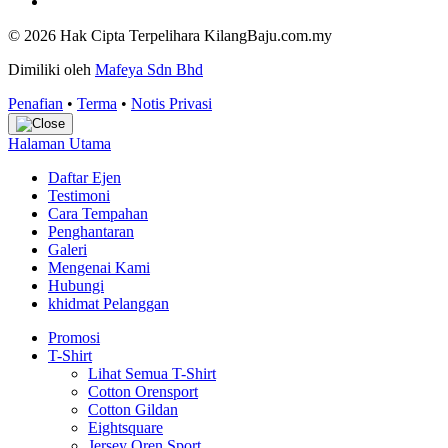
© 2026 Hak Cipta Terpelihara KilangBaju.com.my
Dimiliki oleh
Mafeya Sdn Bhd
Penafian
•
Terma
•
Notis Privasi
Halaman Utama
Daftar Ejen
Testimoni
Cara Tempahan
Penghantaran
Galeri
Mengenai Kami
Hubungi
khidmat Pelanggan
Promosi
T-Shirt
Lihat Semua T-Shirt
Cotton Orensport
Cotton Gildan
Eightsquare
Jersey Oren Sport