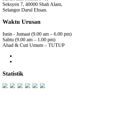
Seksyen 7, 40000 Shah Alam,
Selangor Darul Ehsan.
Waktu Urusan
Isnin - Jumaat (9.00 am – 6.00 pm)
Sabtu (9.00 am – 1.00 pm)
Ahad & Cuti Umum – TUTUP
Statistik
Users Today : 246
Users Yesterday : 424
This Month : 3259
This Year : 99973
Total Users : 301198
Views Today : 463
Total views : 689071
Who's Online : 6