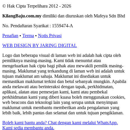
© Hak Cipta Terpelihara 2012 - 2026
KilangBaju.com.my
dimiliki dan diuruskan oleh Mafeya Sdn Bhd
No. Pendaftaran Syarikat : 1559474-A
Penafian
•
Terma
•
Notis Privasi
WEB DESIGN BY JARING DIGITAL
Logo dan beberapa visual di laman web ini adalah hak cipta oleh
pemiliknya masing-masing. Kami tidak menuntut atau
mengeluarkan hak cipta bagi pihak atau mewakili pemilik masing-
masing. Maklumat yang terkandung di laman web ini adalah untuk
tujuan maklumat am sahaja. Maklumat ini disediakan untuk
memastikan maklumat terkini dan betul sebanyak mungkin. Apabila
anda melawati atau berinteraksi dengan tapak, perkhidmatan,
aplikasi, alatan atau pemesejan kami, kami atau pembekal
perkhidmatan kami yang diberi kuasa boleh menggunakan cookies,
web beacons dan teknologi lain yang serupa untuk menyimpan
maklumat untuk membantu memberikan anda pengalaman yang
lebih baik, lebih pantas dan selamat dan untuk tujuan pengiklanan.
Boleh kami bantu anda? Chat dengan kami melalui WhatsApp.
Kami sedia membantu anda.