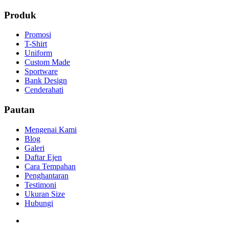
Produk
Promosi
T-Shirt
Uniform
Custom Made
Sportware
Bank Design
Cenderahati
Pautan
Mengenai Kami
Blog
Galeri
Daftar Ejen
Cara Tempahan
Penghantaran
Testimoni
Ukuran Size
Hubungi