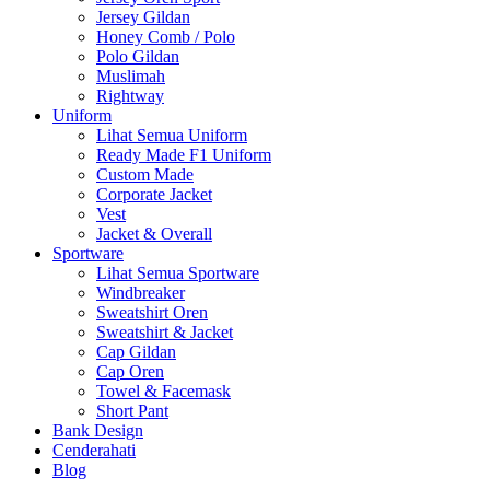
Jersey Gildan
Honey Comb / Polo
Polo Gildan
Muslimah
Rightway
Uniform
Lihat Semua Uniform
Ready Made F1 Uniform
Custom Made
Corporate Jacket
Vest
Jacket & Overall
Sportware
Lihat Semua Sportware
Windbreaker
Sweatshirt Oren
Sweatshirt & Jacket
Cap Gildan
Cap Oren
Towel & Facemask
Short Pant
Bank Design
Cenderahati
Blog