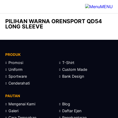
MENU
PILIHAN WARNA ORENSPORT QD54
LONG SLEEVE
PRODUK
Promosi
T-Shirt
Uniform
Custom Made
Sportware
Bank Design
Cenderahati
PAUTAN
Mengenai Kami
Blog
Galeri
Daftar Ejen
Cara Tempahan
Penghantaran