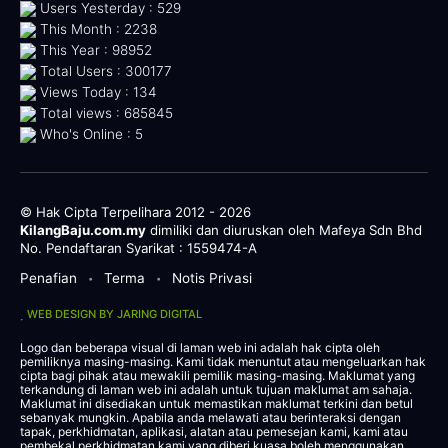
Users Yesterday : 529
This Month : 2238
This Year : 98952
Total Users : 300177
Views Today : 134
Total views : 685845
Who's Online : 5
© Hak Cipta Terpelihara 2012 - 2026
KilangBaju.com.my
dimiliki dan diuruskan oleh Mafeya Sdn Bhd
No. Pendaftaran Syarikat : 1559474-A
Penafian
Terma
Notis Privasi
•
•
WEB DESIGN BY JARING DIGITAL
Logo dan beberapa visual di laman web ini adalah hak cipta oleh
pemiliknya masing-masing. Kami tidak menuntut atau mengeluarkan hak
cipta bagi pihak atau mewakili pemilik masing-masing. Maklumat yang
terkandung di laman web ini adalah untuk tujuan maklumat am sahaja.
Maklumat ini disediakan untuk memastikan maklumat terkini dan betul
sebanyak mungkin. Apabila anda melawati atau berinteraksi dengan
tapak, perkhidmatan, aplikasi, alatan atau pemesejan kami, kami atau
pembekal perkhidmatan kami yang diberi kuasa boleh menggunakan