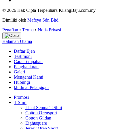
© 2026 Hak Cipta Terpelihara KilangBaju.com.my
Dimiliki oleh
Mafeya Sdn Bhd
Penafian
•
Terma
•
Notis Privasi
Halaman Utama
Daftar Ejen
Testimoni
Cara Tempahan
Penghantaran
Galeri
Mengenai Kami
Hubungi
khidmat Pelanggan
Promosi
T-Shirt
Lihat Semua T-Shirt
Cotton Orensport
Cotton Gildan
Eightsquare
Jersey Oren Sport