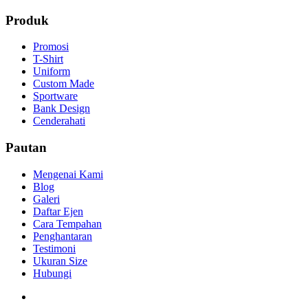
Produk
Promosi
T-Shirt
Uniform
Custom Made
Sportware
Bank Design
Cenderahati
Pautan
Mengenai Kami
Blog
Galeri
Daftar Ejen
Cara Tempahan
Penghantaran
Testimoni
Ukuran Size
Hubungi