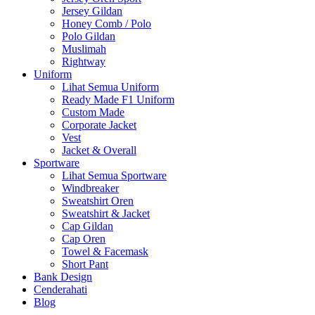
Jersey Gildan
Honey Comb / Polo
Polo Gildan
Muslimah
Rightway
Uniform
Lihat Semua Uniform
Ready Made F1 Uniform
Custom Made
Corporate Jacket
Vest
Jacket & Overall
Sportware
Lihat Semua Sportware
Windbreaker
Sweatshirt Oren
Sweatshirt & Jacket
Cap Gildan
Cap Oren
Towel & Facemask
Short Pant
Bank Design
Cenderahati
Blog