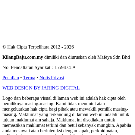
Users Yesterday : 424
This Month : 3264
This Year : 99978
Total Users : 301203
Views Today : 475
Total views : 689083
Who's Online : 3
© Hak Cipta Terpelihara 2012 - 2026
KilangBaju.com.my
dimiliki dan diuruskan oleh Mafeya Sdn Bhd
No. Pendaftaran Syarikat : 1559474-A
Penafian
•
Terma
•
Notis Privasi
WEB DESIGN BY JARING DIGITAL
Logo dan beberapa visual di laman web ini adalah hak cipta oleh
pemiliknya masing-masing. Kami tidak menuntut atau
mengeluarkan hak cipta bagi pihak atau mewakili pemilik masing-
masing. Maklumat yang terkandung di laman web ini adalah untuk
tujuan maklumat am sahaja. Maklumat ini disediakan untuk
memastikan maklumat terkini dan betul sebanyak mungkin. Apabila
anda melawati atau berinteraksi dengan tapak, perkhidmatan,