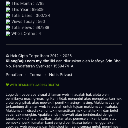
This Month : 2795
This Year : 99509
Total Users : 300734
Views Today : 560
Total views : 687289
Who's Online : 4
© Hak Cipta Terpelihara 2012 - 2026
KilangBaju.com.my
dimiliki dan diuruskan oleh Mafeya Sdn Bhd
No. Pendaftaran Syarikat : 1559474-A
Penafian
Terma
Notis Privasi
•
•
WEB DESIGN BY JARING DIGITAL
Logo dan beberapa visual di laman web ini adalah hak cipta oleh
pemiliknya masing-masing. Kami tidak menuntut atau mengeluarkan hak
cipta bagi pihak atau mewakili pemilik masing-masing. Maklumat yang
terkandung di laman web ini adalah untuk tujuan maklumat am sahaja.
Maklumat ini disediakan untuk memastikan maklumat terkini dan betul
sebanyak mungkin. Apabila anda melawati atau berinteraksi dengan
tapak, perkhidmatan, aplikasi, alatan atau pemesejan kami, kami atau
pembekal perkhidmatan kami yang diberi kuasa boleh menggunakan
cookies, web beacons dan teknologi lain yang serupa untuk menyimpan