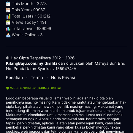
This Month : 3273
This Year : 99987
Total Users : 301212
Views Today : 491
Total views : 689099
Who's Online : 3
© Hak Cipta Terpelihara 2012 - 2026
KilangBaju.com.my
dimiliki dan diuruskan oleh Mafeya Sdn Bhd
No. Pendaftaran Syarikat : 1559474-A
Penafian
Terma
Notis Privasi
•
•
WEB DESIGN BY JARING DIGITAL
Logo dan beberapa visual di laman web ini adalah hak cipta oleh
pemiliknya masing-masing. Kami tidak menuntut atau mengeluarkan hak
cipta bagi pihak atau mewakili pemilik masing-masing. Maklumat yang
terkandung di laman web ini adalah untuk tujuan maklumat am sahaja.
Maklumat ini disediakan untuk memastikan maklumat terkini dan betul
sebanyak mungkin. Apabila anda melawati atau berinteraksi dengan
tapak, perkhidmatan, aplikasi, alatan atau pemesejan kami, kami atau
pembekal perkhidmatan kami yang diberi kuasa boleh menggunakan
cookies, web beacons dan teknologi lain yang serupa untuk menyimpan