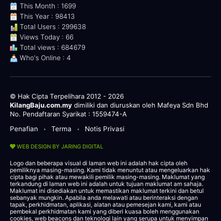
This Month : 1699
This Year : 98413
Total Users : 299638
Views Today : 66
Total views : 684679
Who's Online : 4
© Hak Cipta Terpelihara 2012 - 2026
KilangBaju.com.my
dimiliki dan diuruskan oleh Mafeya Sdn Bhd
No. Pendaftaran Syarikat : 1559474-A
Penafian
Terma
Notis Privasi
•
•
WEB DESIGN BY JARING DIGITAL
Logo dan beberapa visual di laman web ini adalah hak cipta oleh
pemiliknya masing-masing. Kami tidak menuntut atau mengeluarkan hak
cipta bagi pihak atau mewakili pemilik masing-masing. Maklumat yang
terkandung di laman web ini adalah untuk tujuan maklumat am sahaja.
Maklumat ini disediakan untuk memastikan maklumat terkini dan betul
sebanyak mungkin. Apabila anda melawati atau berinteraksi dengan
tapak, perkhidmatan, aplikasi, alatan atau pemesejan kami, kami atau
pembekal perkhidmatan kami yang diberi kuasa boleh menggunakan
cookies, web beacons dan teknologi lain yang serupa untuk menyimpan