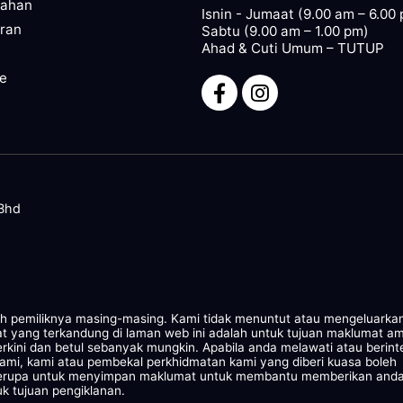
pahan
Isnin - Jumaat (9.00 am – 6.00
ran
Sabtu (9.00 am – 1.00 pm)
Ahad & Cuti Umum – TUTUP
ze
 Bhd
leh pemiliknya masing-masing. Kami tidak menuntut atau mengeluarka
at yang terkandung di laman web ini adalah untuk tujuan maklumat a
rkini dan betul sebanyak mungkin. Apabila anda melawati atau berint
kami, kami atau pembekal perkhidmatan kami yang diberi kuasa boleh
 serupa untuk menyimpan maklumat untuk membantu memberikan and
k tujuan pengiklanan.