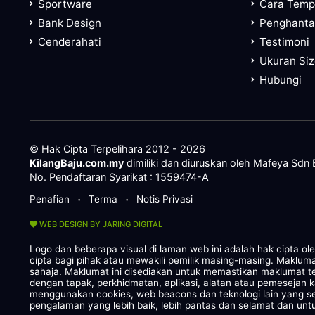
Sportware
Cara Tem
Bank Design
Penghanta
Cenderahati
Testimoni
Ukuran Si
Hubungi
© Hak Cipta Terpelihara 2012 - 2026
KilangBaju.com.my
dimiliki dan diuruskan oleh Mafeya Sdn
No. Pendaftaran Syarikat : 1559474-A
Penafian
Terma
Notis Privasi
•
•
WEB DESIGN BY JARING DIGITAL
Logo dan beberapa visual di laman web ini adalah hak cipta o
cipta bagi pihak atau mewakili pemilik masing-masing. Maklum
sahaja. Maklumat ini disediakan untuk memastikan maklumat te
dengan tapak, perkhidmatan, aplikasi, alatan atau pemesejan 
menggunakan cookies, web beacons dan teknologi lain yang
pengalaman yang lebih baik, lebih pantas dan selamat dan untu