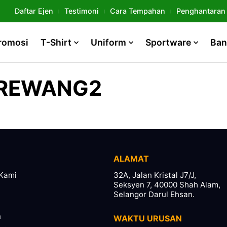
Daftar Ejen
Testimoni
Cara Tempahan
Penghantaran
romosi
T-Shirt
Uniform
Sportware
Ban
 REWANG2
ALAMAT
Kami
32A, Jalan Kristal J7/J,
Seksyen 7, 40000 Shah Alam,
Selangor Darul Ehsan.
n
WAKTU URUSAN