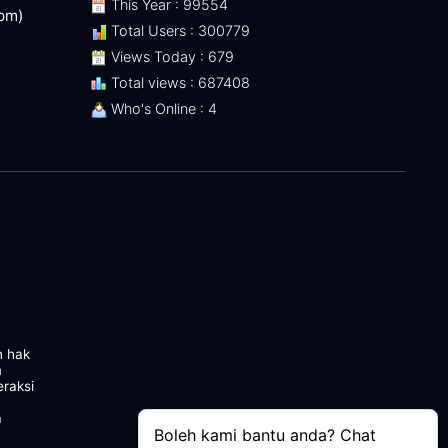
This Year : 99554
 pm)
Total Users : 300779
Views Today : 679
Total views : 687408
Who's Online : 4
n hak
m
eraksi
a
Boleh kami bantu anda? Chat