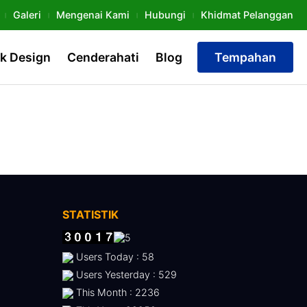
Galeri
Mengenai Kami
Hubungi
Khidmat Pelanggan
k Design
Cenderahati
Blog
Tempahan
STATISTIK
Users Today : 58
Users Yesterday : 529
This Month : 2236