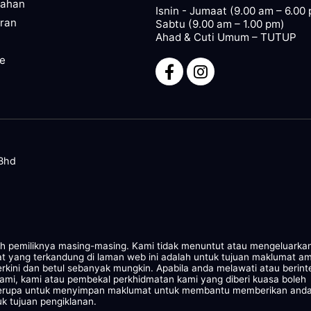
pahan
Isnin - Jumaat (9.00 am – 6.00
ran
Sabtu (9.00 am – 1.00 pm)
Ahad & Cuti Umum – TUTUP
ze
 Bhd
leh pemiliknya masing-masing. Kami tidak menuntut atau mengeluarka
at yang terkandung di laman web ini adalah untuk tujuan maklumat a
rkini dan betul sebanyak mungkin. Apabila anda melawati atau berint
kami, kami atau pembekal perkhidmatan kami yang diberi kuasa boleh
 serupa untuk menyimpan maklumat untuk membantu memberikan and
k tujuan pengiklanan.