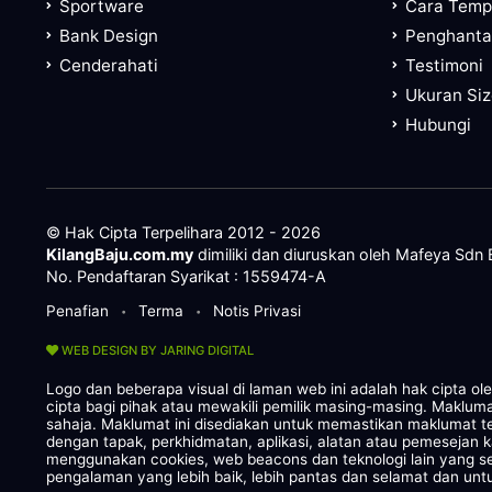
Sportware
Cara Tem
Bank Design
Penghanta
Cenderahati
Testimoni
Ukuran Si
Hubungi
© Hak Cipta Terpelihara 2012 - 2026
KilangBaju.com.my
dimiliki dan diuruskan oleh Mafeya Sdn
No. Pendaftaran Syarikat : 1559474-A
Penafian
Terma
Notis Privasi
•
•
WEB DESIGN BY JARING DIGITAL
Logo dan beberapa visual di laman web ini adalah hak cipta o
cipta bagi pihak atau mewakili pemilik masing-masing. Maklum
sahaja. Maklumat ini disediakan untuk memastikan maklumat te
dengan tapak, perkhidmatan, aplikasi, alatan atau pemesejan 
menggunakan cookies, web beacons dan teknologi lain yang
pengalaman yang lebih baik, lebih pantas dan selamat dan untu