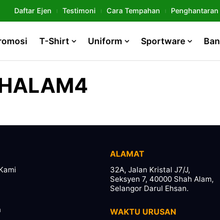
Daftar Ejen
Testimoni
Cara Tempahan
Penghantaran
romosi
T-Shirt
Uniform
Sportware
Ban
AHALAM4
ALAMAT
Kami
32A, Jalan Kristal J7/J,
Seksyen 7, 40000 Shah Alam,
Selangor Darul Ehsan.
n
WAKTU URUSAN