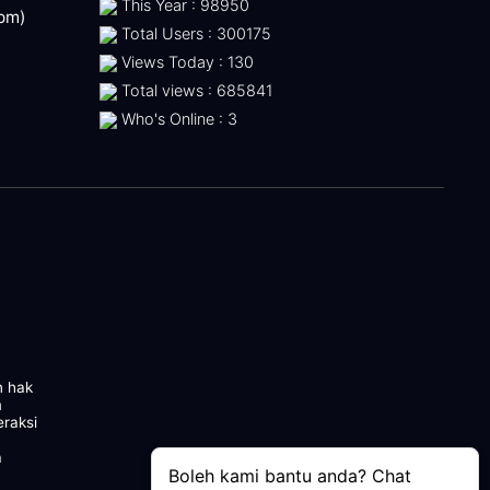
This Year : 98950
 pm)
Total Users : 300175
Views Today : 130
Total views : 685841
Who's Online : 3
n hak
m
eraksi
a
Boleh kami bantu anda? Chat