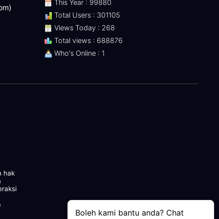
This Year : 99880
 pm)
Total Users : 301105
Views Today : 268
Total views : 688876
Who's Online : 1
n hak
m
eraksi
a
Boleh kami bantu anda? Chat