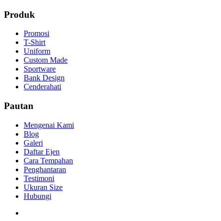
Produk
Promosi
T-Shirt
Uniform
Custom Made
Sportware
Bank Design
Cenderahati
Pautan
Mengenai Kami
Blog
Galeri
Daftar Ejen
Cara Tempahan
Penghantaran
Testimoni
Ukuran Size
Hubungi