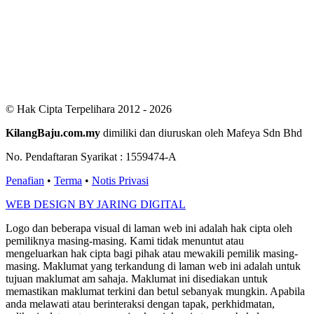
Users Yesterday : 411
This Month : 2851
This Year : 99565
Total Users : 300790
Views Today : 723
Total views : 687452
Who's Online : 3
© Hak Cipta Terpelihara 2012 - 2026
KilangBaju.com.my
dimiliki dan diuruskan oleh Mafeya Sdn Bhd
No. Pendaftaran Syarikat : 1559474-A
Penafian
•
Terma
•
Notis Privasi
WEB DESIGN BY JARING DIGITAL
Logo dan beberapa visual di laman web ini adalah hak cipta oleh
pemiliknya masing-masing. Kami tidak menuntut atau
mengeluarkan hak cipta bagi pihak atau mewakili pemilik masing-
masing. Maklumat yang terkandung di laman web ini adalah untuk
tujuan maklumat am sahaja. Maklumat ini disediakan untuk
memastikan maklumat terkini dan betul sebanyak mungkin. Apabila
anda melawati atau berinteraksi dengan tapak, perkhidmatan,