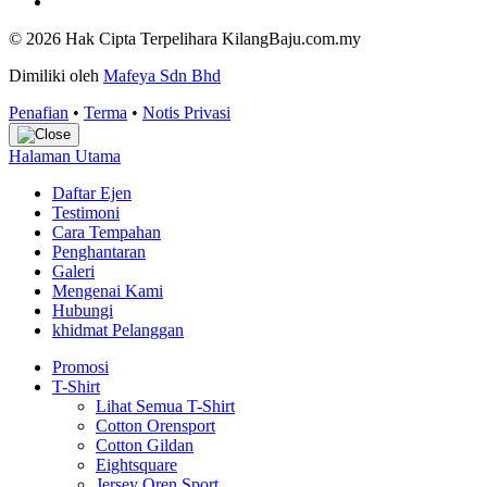
© 2026 Hak Cipta Terpelihara KilangBaju.com.my
Dimiliki oleh
Mafeya Sdn Bhd
Penafian
•
Terma
•
Notis Privasi
Halaman Utama
Daftar Ejen
Testimoni
Cara Tempahan
Penghantaran
Galeri
Mengenai Kami
Hubungi
khidmat Pelanggan
Promosi
T-Shirt
Lihat Semua T-Shirt
Cotton Orensport
Cotton Gildan
Eightsquare
Jersey Oren Sport