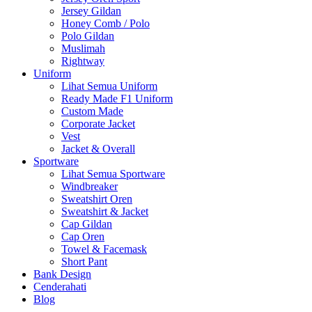
Jersey Gildan
Honey Comb / Polo
Polo Gildan
Muslimah
Rightway
Uniform
Lihat Semua Uniform
Ready Made F1 Uniform
Custom Made
Corporate Jacket
Vest
Jacket & Overall
Sportware
Lihat Semua Sportware
Windbreaker
Sweatshirt Oren
Sweatshirt & Jacket
Cap Gildan
Cap Oren
Towel & Facemask
Short Pant
Bank Design
Cenderahati
Blog