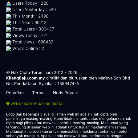
Users Today : 320
Users Yesterday : 529
This Month : 2498
This Year : 99212
Total Users : 300437
Views Today : 771
Total views : 686482
Who's Online : 2
© Hak Cipta Terpelihara 2012 - 2026
KilangBaju.com.my
dimiliki dan diuruskan oleh Mafeya Sdn Bhd
No. Pendaftaran Syarikat : 1559474-A
Penafian
Terma
Notis Privasi
•
•
WEB DESIGN BY JARING DIGITAL
Logo dan beberapa visual di laman web ini adalah hak cipta oleh
pemiliknya masing-masing. Kami tidak menuntut atau mengeluarkan hak
cipta bagi pihak atau mewakili pemilik masing-masing. Maklumat yang
terkandung di laman web ini adalah untuk tujuan maklumat am sahaja.
Maklumat ini disediakan untuk memastikan maklumat terkini dan betul
sebanyak mungkin. Apabila anda melawati atau berinteraksi dengan