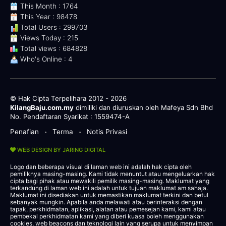
This Month : 1764
This Year : 98478
Total Users : 299703
Views Today : 215
Total views : 684828
Who's Online : 4
© Hak Cipta Terpelihara 2012 - 2026
KilangBaju.com.my
dimiliki dan diuruskan oleh Mafeya Sdn Bhd
No. Pendaftaran Syarikat : 1559474-A
Penafian
Terma
Notis Privasi
•
•
WEB DESIGN BY JARING DIGITAL
Logo dan beberapa visual di laman web ini adalah hak cipta oleh
pemiliknya masing-masing. Kami tidak menuntut atau mengeluarkan hak
cipta bagi pihak atau mewakili pemilik masing-masing. Maklumat yang
terkandung di laman web ini adalah untuk tujuan maklumat am sahaja.
Maklumat ini disediakan untuk memastikan maklumat terkini dan betul
sebanyak mungkin. Apabila anda melawati atau berinteraksi dengan
tapak, perkhidmatan, aplikasi, alatan atau pemesejan kami, kami atau
pembekal perkhidmatan kami yang diberi kuasa boleh menggunakan
cookies, web beacons dan teknologi lain yang serupa untuk menyimpan