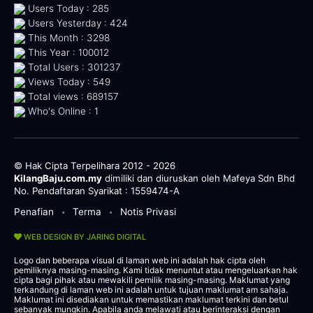
Users Today : 285
Users Yesterday : 424
This Month : 3298
This Year : 100012
Total Users : 301237
Views Today : 549
Total views : 689157
Who's Online : 1
© Hak Cipta Terpelihara 2012 - 2026
KilangBaju.com.my
dimiliki dan diuruskan oleh Mafeya Sdn Bhd
No. Pendaftaran Syarikat : 1559474-A
Penafian
Terma
Notis Privasi
•
•
WEB DESIGN BY JARING DIGITAL
Logo dan beberapa visual di laman web ini adalah hak cipta oleh
pemiliknya masing-masing. Kami tidak menuntut atau mengeluarkan hak
cipta bagi pihak atau mewakili pemilik masing-masing. Maklumat yang
terkandung di laman web ini adalah untuk tujuan maklumat am sahaja.
Maklumat ini disediakan untuk memastikan maklumat terkini dan betul
sebanyak mungkin. Apabila anda melawati atau berinteraksi dengan