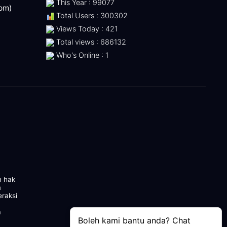
This Year : 99077
 pm)
Total Users : 300302
Views Today : 421
Total views : 686132
Who's Online : 1
n hak
m
eraksi
a
Boleh kami bantu anda? Chat