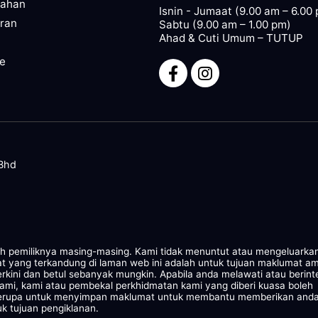
pahan
Isnin - Jumaat (9.00 am – 6.00
ran
Sabtu (9.00 am – 1.00 pm)
Ahad & Cuti Umum – TUTUP
ze
 Bhd
leh pemiliknya masing-masing. Kami tidak menuntut atau mengeluarka
at yang terkandung di laman web ini adalah untuk tujuan maklumat a
rkini dan betul sebanyak mungkin. Apabila anda melawati atau berint
kami, kami atau pembekal perkhidmatan kami yang diberi kuasa boleh
 serupa untuk menyimpan maklumat untuk membantu memberikan and
k tujuan pengiklanan.