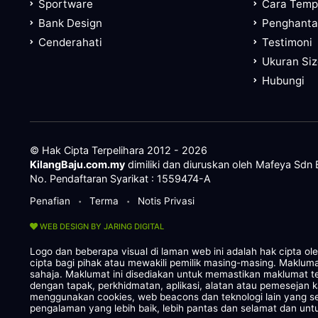
Sportware
Cara Tem
Bank Design
Penghanta
Cenderahati
Testimoni
Ukuran Si
Hubungi
© Hak Cipta Terpelihara 2012 - 2026
KilangBaju.com.my
dimiliki dan diuruskan oleh Mafeya Sdn
No. Pendaftaran Syarikat : 1559474-A
Penafian
Terma
Notis Privasi
•
•
WEB DESIGN BY JARING DIGITAL
Logo dan beberapa visual di laman web ini adalah hak cipta o
cipta bagi pihak atau mewakili pemilik masing-masing. Maklum
sahaja. Maklumat ini disediakan untuk memastikan maklumat te
dengan tapak, perkhidmatan, aplikasi, alatan atau pemesejan 
menggunakan cookies, web beacons dan teknologi lain yang
pengalaman yang lebih baik, lebih pantas dan selamat dan untu