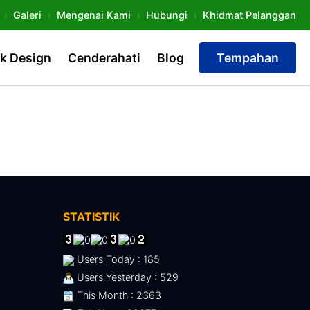
Galeri
Mengenai Kami
Hubungi
Khidmat Pelanggan
k Design
Cenderahati
Blog
Tempahan
STATISTIK
Users Today : 185
Users Yesterday : 529
This Month : 2363