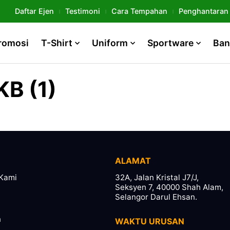
Daftar Ejen
Testimoni
Cara Tempahan
Penghantaran
romosi
T-Shirt
Uniform
Sportware
Ban
B (1)
ALAMAT
Kami
32A, Jalan Kristal J7/J,
Seksyen 7, 40000 Shah Alam,
Selangor Darul Ehsan.
n
WAKTU URUSAN