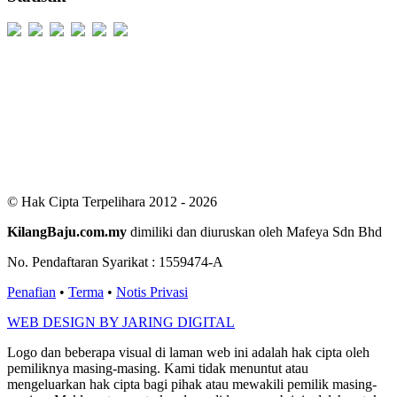
Users Today : 165
Users Yesterday : 529
This Month : 2343
This Year : 99057
Total Users : 300282
Views Today : 377
Total views : 686088
Who's Online : 2
© Hak Cipta Terpelihara 2012 - 2026
KilangBaju.com.my
dimiliki dan diuruskan oleh Mafeya Sdn Bhd
No. Pendaftaran Syarikat : 1559474-A
Penafian
•
Terma
•
Notis Privasi
WEB DESIGN BY JARING DIGITAL
Logo dan beberapa visual di laman web ini adalah hak cipta oleh
pemiliknya masing-masing. Kami tidak menuntut atau
mengeluarkan hak cipta bagi pihak atau mewakili pemilik masing-