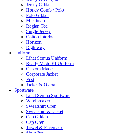
Jersey Gildan
Honey Comb / Polo
Polo Gildan
Muslimah
Raglan Tee
Single Jersey
Cotton Interlock
Horizon
Rightway
Uniform
Lihat Semua Uniform
Ready Made F1 Uniform
Custom Made
Corporate Jacket
Vest
Jacket & Overall
Sportware
Lihat Semua Sportware
Windbreaker
Sweatshirt Oren
Sweatshirt & Jacket
Cap Gildan
Cap Oren
Towel & Facemask
Short Pant