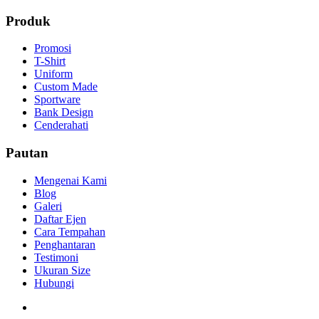
Produk
Promosi
T-Shirt
Uniform
Custom Made
Sportware
Bank Design
Cenderahati
Pautan
Mengenai Kami
Blog
Galeri
Daftar Ejen
Cara Tempahan
Penghantaran
Testimoni
Ukuran Size
Hubungi