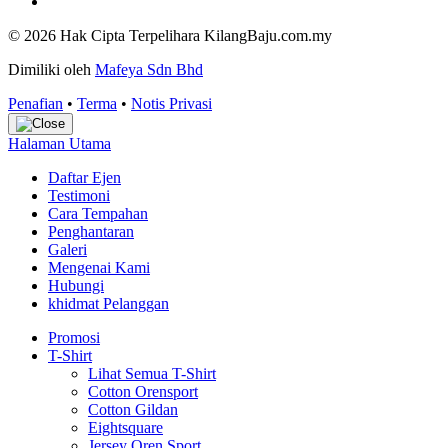
© 2026 Hak Cipta Terpelihara KilangBaju.com.my
Dimiliki oleh
Mafeya Sdn Bhd
Penafian
•
Terma
•
Notis Privasi
Halaman Utama
Daftar Ejen
Testimoni
Cara Tempahan
Penghantaran
Galeri
Mengenai Kami
Hubungi
khidmat Pelanggan
Promosi
T-Shirt
Lihat Semua T-Shirt
Cotton Orensport
Cotton Gildan
Eightsquare
Jersey Oren Sport