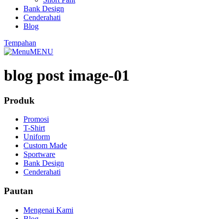
Bank Design
Cenderahati
Blog
Tempahan
MENU
blog post image-01
Produk
Promosi
T-Shirt
Uniform
Custom Made
Sportware
Bank Design
Cenderahati
Pautan
Mengenai Kami
Blog