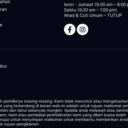
pahan
Isnin - Jumaat (9.00 am – 6.00
ran
Sabtu (9.00 am – 1.00 pm)
Ahad & Cuti Umum – TUTUP
ze
 Bhd
leh pemiliknya masing-masing. Kami tidak menuntut atau mengeluarka
at yang terkandung di laman web ini adalah untuk tujuan maklumat a
rkini dan betul sebanyak mungkin. Apabila anda melawati atau berint
kami, kami atau pembekal perkhidmatan kami yang diberi kuasa boleh
 serupa untuk menyimpan maklumat untuk membantu memberikan and
k tujuan pengiklanan.