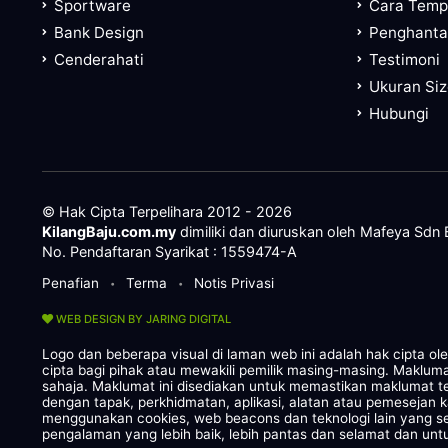
Sportware
Cara Tem
Bank Design
Penghanta
Cenderahati
Testimoni
Ukuran Si
Hubungi
© Hak Cipta Terpelihara 2012 - 2026
KilangBaju.com.my
dimiliki dan diuruskan oleh Mafeya Sdn
No. Pendaftaran Syarikat : 1559474-A
Penafian
Terma
Notis Privasi
•
•
WEB DESIGN BY JARING DIGITAL
Logo dan beberapa visual di laman web ini adalah hak cipta o
cipta bagi pihak atau mewakili pemilik masing-masing. Maklum
sahaja. Maklumat ini disediakan untuk memastikan maklumat te
dengan tapak, perkhidmatan, aplikasi, alatan atau pemesejan 
menggunakan cookies, web beacons dan teknologi lain yang
pengalaman yang lebih baik, lebih pantas dan selamat dan untu