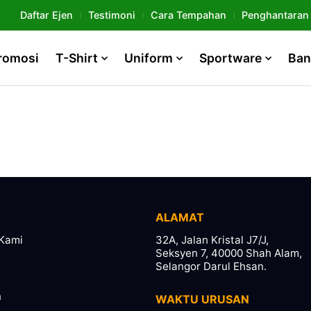
Daftar Ejen
Testimoni
Cara Tempahan
Penghantaran
romosi
T-Shirt
Uniform
Sportware
Ban
ALAMAT
Kami
32A, Jalan Kristal J7/J,
Seksyen 7, 40000 Shah Alam,
Selangor Darul Ehsan.
n
WAKTU URUSAN