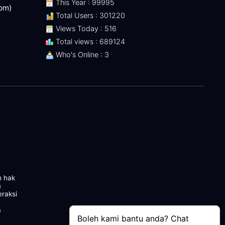
This Year : 99995
 pm)
Total Users : 301220
Views Today : 516
Total views : 689124
Who's Online : 3
n hak
m
eraksi
a
Boleh kami bantu anda? Chat