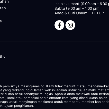
pahan
Isnin - Jumaat (9.00 am – 6.00
ran
Sabtu (9.00 am – 1.00 pm)
Ahad & Cuti Umum – TUTUP
ze
 Bhd
leh pemiliknya masing-masing. Kami tidak menuntut atau mengeluarka
at yang terkandung di laman web ini adalah untuk tujuan maklumat a
rkini dan betul sebanyak mungkin. Apabila anda melawati atau berint
kami, kami atau pembekal perkhidmatan kami yang diberi kuasa boleh
 serupa untuk menyimpan maklumat untuk membantu memberikan and
k tujuan pengiklanan.