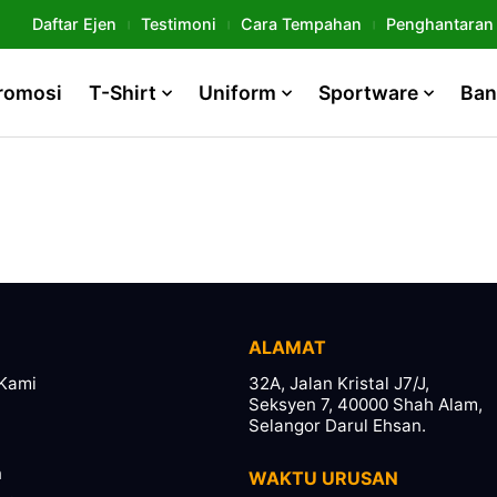
Daftar Ejen
Testimoni
Cara Tempahan
Penghantaran
romosi
T-Shirt
Uniform
Sportware
Ban
ALAMAT
Kami
32A, Jalan Kristal J7/J,
Seksyen 7, 40000 Shah Alam,
Selangor Darul Ehsan.
n
WAKTU URUSAN