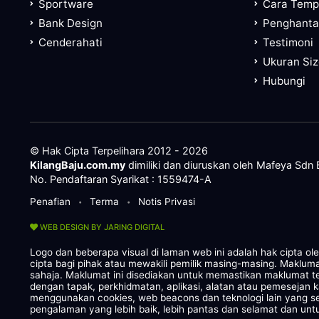
Sportware
Cara Tem
Bank Design
Penghanta
Cenderahati
Testimoni
Ukuran Si
Hubungi
© Hak Cipta Terpelihara 2012 - 2026
KilangBaju.com.my
dimiliki dan diuruskan oleh Mafeya Sdn
No. Pendaftaran Syarikat : 1559474-A
Penafian
Terma
Notis Privasi
•
•
WEB DESIGN BY JARING DIGITAL
Logo dan beberapa visual di laman web ini adalah hak cipta o
cipta bagi pihak atau mewakili pemilik masing-masing. Maklum
sahaja. Maklumat ini disediakan untuk memastikan maklumat te
dengan tapak, perkhidmatan, aplikasi, alatan atau pemesejan 
menggunakan cookies, web beacons dan teknologi lain yang
pengalaman yang lebih baik, lebih pantas dan selamat dan untu