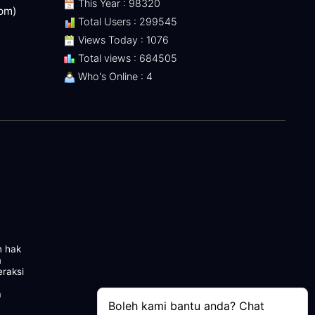
This Year : 98320
 pm)
Total Users : 299545
Views Today : 1076
Total views : 684505
Who's Online : 4
n hak
m
eraksi
a
Boleh kami bantu anda? Chat