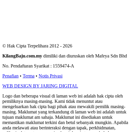
Users Yesterday : 411
This Month : 2947
This Year : 99661
Total Users : 300886
Views Today : 1362
Total views : 688091
Who's Online : 5
© Hak Cipta Terpelihara 2012 - 2026
KilangBaju.com.my
dimiliki dan diuruskan oleh Mafeya Sdn Bhd
No. Pendaftaran Syarikat : 1559474-A
Penafian
•
Terma
•
Notis Privasi
WEB DESIGN BY JARING DIGITAL
Logo dan beberapa visual di laman web ini adalah hak cipta oleh
pemiliknya masing-masing. Kami tidak menuntut atau
mengeluarkan hak cipta bagi pihak atau mewakili pemilik masing-
masing. Maklumat yang terkandung di laman web ini adalah untuk
tujuan maklumat am sahaja. Maklumat ini disediakan untuk
memastikan maklumat terkini dan betul sebanyak mungkin. Apabila
anda melawati atau berinteraksi dengan tapak, perkhidmatan,