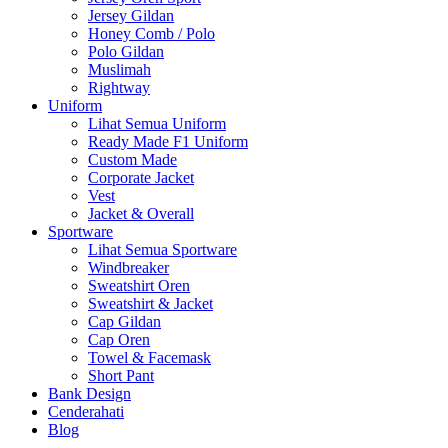
Jersey Gildan
Honey Comb / Polo
Polo Gildan
Muslimah
Rightway
Uniform
Lihat Semua Uniform
Ready Made F1 Uniform
Custom Made
Corporate Jacket
Vest
Jacket & Overall
Sportware
Lihat Semua Sportware
Windbreaker
Sweatshirt Oren
Sweatshirt & Jacket
Cap Gildan
Cap Oren
Towel & Facemask
Short Pant
Bank Design
Cenderahati
Blog