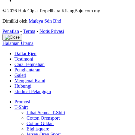
© 2026 Hak Cipta Terpelihara KilangBaju.com.my
Dimiliki oleh
Mafeya Sdn Bhd
Penafian
•
Terma
•
Notis Privasi
Halaman Utama
Daftar Ejen
Testimoni
Cara Tempahan
Penghantaran
Galeri
Mengenai Kami
Hubungi
khidmat Pelanggan
Promosi
T-Shirt
Lihat Semua T-Shirt
Cotton Orensport
Cotton Gildan
Eightsquare
Jersey Oren Sport