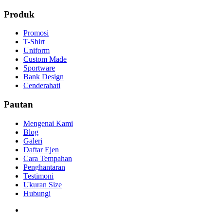
Produk
Promosi
T-Shirt
Uniform
Custom Made
Sportware
Bank Design
Cenderahati
Pautan
Mengenai Kami
Blog
Galeri
Daftar Ejen
Cara Tempahan
Penghantaran
Testimoni
Ukuran Size
Hubungi